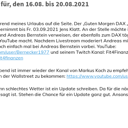
ür, den 16.08. bis 20.08.2021
end meines Urlaubs auf die Seite. Der „Guten Morgen DAX „
bernimmt bis Fr. 03.09.2021 Jens Klatt. An der Stelle möchte
und Andreas Bernstein verweisen, der ebenfalls zum DAX täg
 YouTube macht. Nachdem Livestream moderiert Andreas mi
och einfach mal bei Andreas Bernstein vorbei. YouTube:
om/user/Bernecker1977
und seinem Twitch Kanal: Fit4Finanz
it4finanzen
end ist immer wieder der Kanal von Markus Koch zu empfeh
on der Wallstreet zu bekommen:
https://www.youtube.com/us
enn schlechtes Wetter ist ein Update schreiben. Da für die n
sagt ist. Stehen die Chance für ein Update ganz gut. Anson