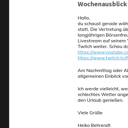
Wochenausblick f
Hallo,
du schaust gerade währ
statt. Die Vertretung ü
langjährigen Börsenfre
Livestream auf seinem
Twitch weiter. Schau d
https://www.youtube.c
https://www.twitch.tv/f
Am Nachmittag oder Ab
allgemeinen Einblick v
Ich werde vielleicht, w
schlechtes Wetter ange
den Urlaub genießen.
Viele Grüße
Heiko Behrendt