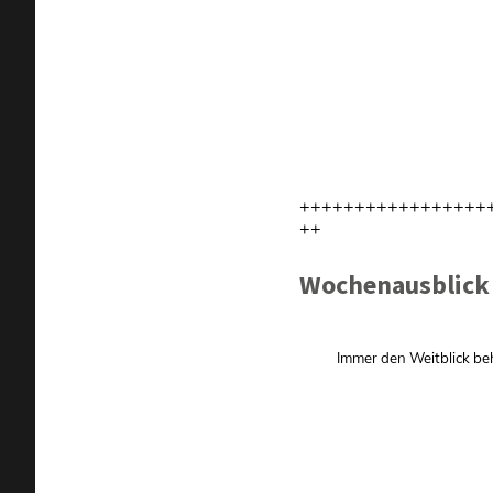
+++++++++++++++++
++
Wochenausblick f
Immer den Weitblick be