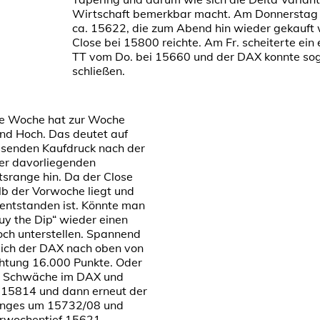
Wirtschaft bemerkbar macht. Am Donnerstag v
ca. 15622, die zum Abend hin wieder gekauft
Close bei 15800 reichte. Am Fr. scheiterte ein 
TT vom Do. bei 15660 und der DAX konnte so
schließen.
te Woche hat zur Woche
 und Hoch. Das deutet auf
senden Kaufdruck nach der
er davorliegenden
srange hin. Da der Close
b der Vorwoche liegt und
 entstanden ist. Könnte man
uy the Dip“ wieder einen
hoch unterstellen. Spannend
sich der DAX nach oben von
chtung 16.000 Punkte. Oder
ie Schwäche im DAX und
 15814 und dann erneut der
Ranges um 15732/08 und
orwochentief 15621.