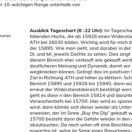
er 10-wöchigen Range unterhalb von
Ausblick Tageschart (8 -22 Uhr):
Im Tageschar
narien
fallenden Hochs, die ab 15928 einen Widerst
ATH bei 16030 bilden. Wichtig wird für mich 
der 15895. Wie man sieht, sind darüber in de
Di. und Mi. jeweils Dochte zu sehen. Dies zeigt 
diesem Bereich eher verkauft wie gekauft wird.
deutlicheren Meinung und Dynamik, damit wir
wegknacken können. Gelingt das im positiven 
Ziel in Richtung ATH und höher zu klettern. Sc
Bereich 15895 und 15928 bis 15940, dann wü
erneut der Widerstandsbereich bestätigt wer
geht es dann n den Bereich 15814 und darunte
Vorwochentiefs bei 15700. Hier wird es spann
wird, dann könnte sich dieser wieder als Unte
erweisen, der im Sinne „Buy the Dip“ gekauft w
15700 besteht dann die Gefahr wieder in den
abzutauchen. Da nach unten oft eine Beschle
erwarten ist, wäre im Sinne eines Rasurtages