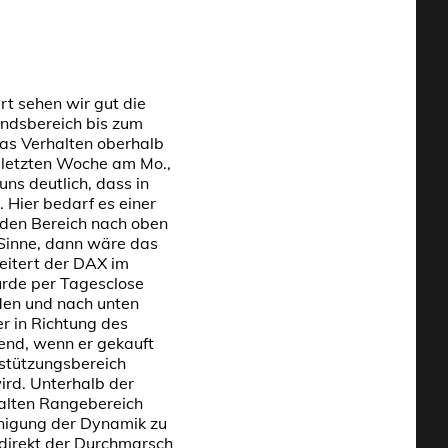
t sehen wir gut die
andsbereich bis zum
das Verhalten oberhalb
r letzten Woche am Mo.,
uns deutlich, dass in
 Hier bedarf es einer
 den Bereich nach oben
Sinne, dann wäre das
heitert der DAX im
rde per Tagesclose
den und nach unten
r in Richtung des
end, wenn er gekauft
rstützungsbereich
ird. Unterhalb der
 alten Rangebereich
unigung der Dynamik zu
 direkt der Durchmarsch