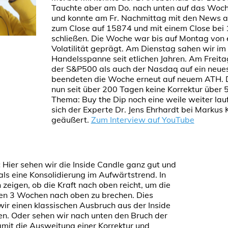
Tauchte aber am Do. nach unten auf das Woch
und konnte am Fr. Nachmittag mit den News au
zum Close auf 15874 und mit einem Close bei
schließen. Die Woche war bis auf Montag von 
Volatilität geprägt. Am Dienstag sahen wir i
Handelsspanne seit etlichen Jahren. Am Freita
der S&P500 als auch der Nasdaq auf ein neues
beendeten die Woche erneut auf neuem ATH. 
nun seit über 200 Tagen keine Korrektur über
Thema: Buy the Dip noch eine weile weiter lau
sich der Experte Dr. Jens Ehrhardt bei Markus 
geäußert.
Zum Interview auf YouTube
:
Hier sehen wir die Inside Candle ganz gut und
als eine Konsolidierung im Aufwärtstrend. In
zeigen, ob die Kraft nach oben reicht, um die
zten 3 Wochen nach oben zu brechen. Dies
ir einen klassischen Ausbruch aus der Inside
 Oder sehen wir nach unten den Bruch der
amit die Ausweitung einer Korrektur und