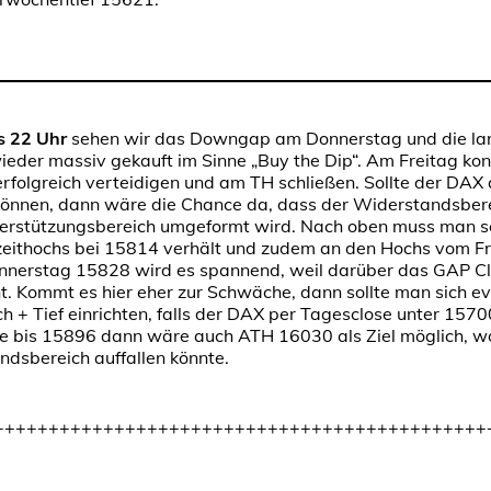
s 22 Uhr
sehen wir das Downgap am Donnerstag und die la
ieder massiv gekauft im Sinne „Buy the Dip“. Am Freitag ko
rfolgreich verteidigen und am TH schließen. Sollte der DAX
önnen, dann wäre die Chance da, dass der Widerstandsberei
terstützungsbereich umgeformt wird. Nach oben muss man sc
zeithochs bei 15814 verhält und zudem an den Hochs vom Fr.
nerstag 15828 wird es spannend, weil darüber das GAP Clo
. Kommt es hier eher zur Schwäche, dann sollte man sich eve
 + Tief einrichten, falls der DAX per Tagesclose unter 1570
e bis 15896 dann wäre auch ATH 16030 als Ziel möglich, w
dsbereich auffallen könnte.
+++++++++++++++++++++++++++++++++++++++++++++