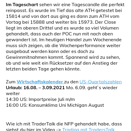
Im Tageschart
sehen wir eine Tagescandle die perfekt
reinpasst. Es wurde im Tief das alte ATH getestet bei
15814 und von dort aus ging es dann zum ATH vom
Vortag bei 15888 und weiter bis 15973. Der Close
liegt im oberen Drittel und es wurde so viel Volumen
gehandelt, dass auch der POC nun mit nach oben
gewandert ist. Im heutigen Handel zum Wochenende
muss sich zeigen, ob die Wochenperformance weiter
ausgebaut werden kann oder es doch zu
Gewinnmitnahmen kommt. Spannend wird zu sehen,
ob und wie weit ein Rücksetzer auf den Anstieg der
letzten beiden Tage gehen könnte.
Zum
Wirtschaftskalender
zu den
US-Quartalszahlen
Urlaub: 16.08. – 3.09.2021
Mo. 6.09. geht`s wieder
weiter
14:30 US: Importpreise Juli m/m
16:00 US: Konsumklima Uni Michigan August
Wie ich mit TraderTalk die NFP gehandelt habe, dass
siehst du hier im Video ->
Trading mit TradersTalk