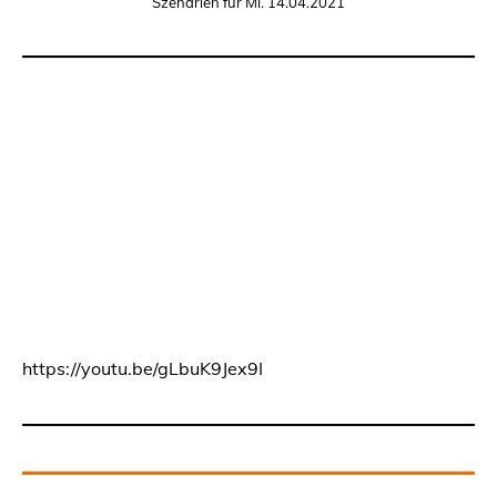
Szenarien für Mi. 14.04.2021
https://youtu.be/gLbuK9Jex9I