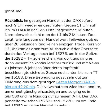
[print-me]
Rückblick:
Im gestrigen Handel ist der DAX sofort
nach 9 Uhr wieder eingeschlafen. Gegen 11 Uhr sah
ich im FDAX in der T&S Liste insgesamt 5 Minuten.
Normalerweise sieht man dort 1 bis 2 Minuten. Das
zeigt, wie langsam der Handel war. Teilweise gab es
über 20 Sekunden lang keinen einzigen Trade. Kurz vor
12 Uhr kam es dann zum Ausbruch auf der Oberseite
durch das Vortageshoch bei 15275, um in der Spitze
die 15282 = TH zu erreichen. Von dort aus ging es
dann wesentlich kontinuierlicher zurück und mit News
zu Johnson & Johnson über deren Impfstoff
beschleunigte sich das Ganze nach unten bis zum TT
bei 15183. Diese Bewegung passt sehr gut zur
Erklärung aus dem gestrigen
Guten Morgen DAX ->
hier ab 42:20min
. Die News nutzten wiederum andere,
um erneut günstig einzusteigen und so ging es im
S&P500 und im Nasdaq auf zu neuem ATH. Der DAX
pendelte zwischen 15262 uznd 15220, um am Ende
bei 15252 aus dem Handel zu gehen.