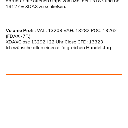
darunter die offenen Gaps vom Mo. bei 13183 und bei
13127 = XDAX zu schließen.
Volume Profil:
VAL: 13208 VAH: 13282 POC: 13262
(FDAX -7P.)
XDAXClose 13292 I 22 Uhr Close CFD: 13323
Ich wünsche allen einen erfolgreichen Handelstag