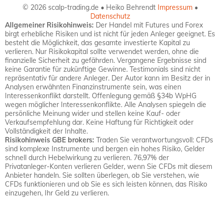
© 2026 scalp-trading.de • Heiko Behrendt
Impressum
•
Datenschutz
Allgemeiner Risikohinweis:
Der Handel mit Futures und Forex
birgt erhebliche Risiken und ist nicht für jeden Anleger geeignet. Es
besteht die Möglichkeit, das gesamte investierte Kapital zu
verlieren. Nur Risikokapital sollte verwendet werden, ohne die
finanzielle Sicherheit zu gefährden. Vergangene Ergebnisse sind
keine Garantie für zukünftige Gewinne. Testimonials sind nicht
repräsentativ für andere Anleger. Der Autor kann im Besitz der in
Analysen erwähnten Finanzinstrumente sein, was einen
Interessenkonflikt darstellt. Offenlegung gemäß §34b WpHG
wegen möglicher Interessenkonflikte. Alle Analysen spiegeln die
persönliche Meinung wider und stellen keine Kauf- oder
Verkaufsempfehlung dar. Keine Haftung für Richtigkeit oder
Vollständigkeit der Inhalte.
Risikohinweis GBE brokers:
Traden Sie verantwortungsvoll: CFDs
sind komplexe Instrumente und bergen ein hohes Risiko, Gelder
schnell durch Hebelwirkung zu verlieren. 76,97% der
Privatanleger-Konten verlieren Gelder, wenn Sie CFDs mit diesem
Anbieter handeln. Sie sollten überlegen, ob Sie verstehen, wie
CFDs funktionieren und ob Sie es sich leisten können, das Risiko
einzugehen, Ihr Geld zu verlieren.