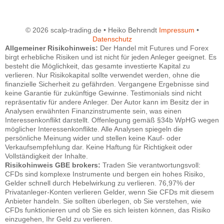
© 2026 scalp-trading.de • Heiko Behrendt
Impressum
•
Datenschutz
Allgemeiner Risikohinweis:
Der Handel mit Futures und Forex
birgt erhebliche Risiken und ist nicht für jeden Anleger geeignet. Es
besteht die Möglichkeit, das gesamte investierte Kapital zu
verlieren. Nur Risikokapital sollte verwendet werden, ohne die
finanzielle Sicherheit zu gefährden. Vergangene Ergebnisse sind
keine Garantie für zukünftige Gewinne. Testimonials sind nicht
repräsentativ für andere Anleger. Der Autor kann im Besitz der in
Analysen erwähnten Finanzinstrumente sein, was einen
Interessenkonflikt darstellt. Offenlegung gemäß §34b WpHG wegen
möglicher Interessenkonflikte. Alle Analysen spiegeln die
persönliche Meinung wider und stellen keine Kauf- oder
Verkaufsempfehlung dar. Keine Haftung für Richtigkeit oder
Vollständigkeit der Inhalte.
Risikohinweis GBE brokers:
Traden Sie verantwortungsvoll:
CFDs sind komplexe Instrumente und bergen ein hohes Risiko,
Gelder schnell durch Hebelwirkung zu verlieren. 76,97% der
Privatanleger-Konten verlieren Gelder, wenn Sie CFDs mit diesem
Anbieter handeln. Sie sollten überlegen, ob Sie verstehen, wie
CFDs funktionieren und ob Sie es sich leisten können, das Risiko
einzugehen, Ihr Geld zu verlieren.