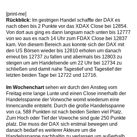
[print-me]
Rückblick:
Im gestrigen Handel schaffte der DAX es
nach oben bis 2 Punkte vor das XDAX Close bei 12854.
Von dort aus ging es dann langsam nach unten bis 12777
von wo aus es nach 14 Uhr zum FDAX Close bei 12837
kam. Von diesem Bereich aus konnte sich der DAX mit
den US Börsen wieder bis 12810 erholen um danach
erneut bis 12737 zu fallen und abermals bis 12803 zu
steigen um am Handelsende um 22 Uhr bei 12734 zu
schließen und damit nahe Tagestief und Tagestief der
letzten beiden Tage bei 12722 und 12716.
Im Wochenchart
sehen wir durch den Anstieg vom
Freitag eine lange Lunte und einen Close innerhalb der
Handelsspanne der Vorwoche womit wiederum eine
Innencandle entsteht. Durch die große Handelsspanne
von ca. 588 Punkten ist nach beiden Seiten viel Platz.
Zum Hoch oder Tief der Vowoche sind gute 250 Punkte
platz. Die muss der DAX sich erstmal bewegen und
danach bedarf es weiterer Akteure um die
Handelsspanne nachhaltig zu verlassen um außerhalb