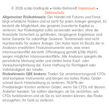
© 2026 scalp-trading.de • Heiko Behrendt
Impressum
•
Datenschutz
Allgemeiner Risikohinweis:
Der Handel mit Futures und Forex
birgt erhebliche Risiken und ist nicht für jeden Anleger geeignet. Es
besteht die Möglichkeit, das gesamte investierte Kapital zu
verlieren. Nur Risikokapital sollte verwendet werden, ohne die
finanzielle Sicherheit zu gefährden. Vergangene Ergebnisse sind
keine Garantie für zukünftige Gewinne. Testimonials sind nicht
repräsentativ für andere Anleger. Der Autor kann im Besitz der in
Analysen erwähnten Finanzinstrumente sein, was einen
Interessenkonflikt darstellt. Offenlegung gemäß §34b WpHG
wegen möglicher Interessenkonflikte. Alle Analysen spiegeln die
persönliche Meinung wider und stellen keine Kauf- oder
Verkaufsempfehlung dar. Keine Haftung für Richtigkeit oder
Vollständigkeit der Inhalte.
Risikohinweis GBE brokers:
Traden Sie verantwortungsvoll: CFDs
sind komplexe Instrumente und bergen ein hohes Risiko, Gelder
schnell durch Hebelwirkung zu verlieren. 76,97% der
Privatanleger-Konten verlieren Gelder, wenn Sie CFDs mit diesem
Anbieter handeln. Sie sollten überlegen, ob Sie verstehen, wie
CFDs funktionieren und ob Sie es sich leisten können, das Risiko
einzugehen, Ihr Geld zu verlieren.