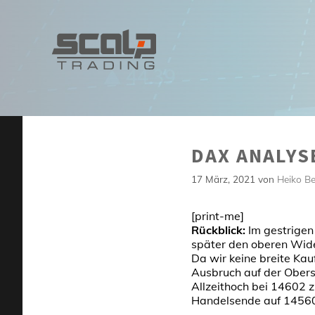
Zum
Inhalt
springen
DAX ANALYSE
17 März, 2021
von
Heiko B
[print-me]
Rückblick:
Im gestrigen
später den oberen Wide
Da wir keine breite Kau
Ausbruch auf der Oberse
Allzeithoch bei 14602 
Handelsende auf 14560