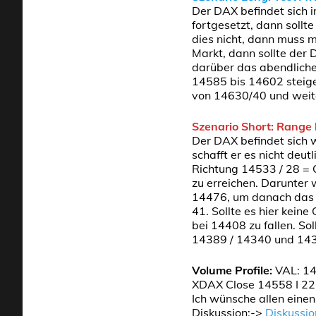
Der DAX befindet sich 
fortgesetzt, dann soll
dies nicht, dann muss m
Markt, dann sollte der
darüber das abendliche
14585 bis 14602 steige
von 14630/40 und weite
Szenario Short: Range 
Der DAX befindet sich 
schafft er es nicht deu
Richtung 14533 / 28 = 
zu erreichen. Darunter 
14476, um danach das 
41. Sollte es hier kei
bei 14408 zu fallen. So
14389 / 14340 und 14
Volume Profile:
VAL: 14
XDAX Close 14558 I 22
Ich wünsche allen eine
Diskussion:->
Diskussio