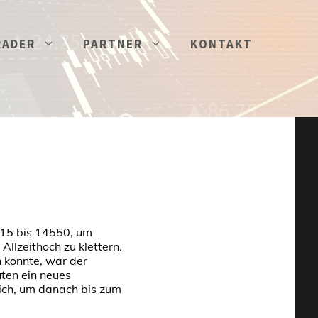
RADER
PARTNER
KONTAKT
515 bis 14550, um
llzeithoch zu klettern.
n konnte, war der
uten ein neues
eich, um danach bis zum