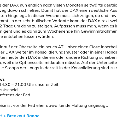
 der DAX nun endlich nach vielen Monaten seitwärts deutli
weg davon schließen. Damit hat der DAX einen deutliche Aus
en hingelegt. In dieser Woche muss sich zeigen, ob und inwi
mmt. In der sehr bullischen Variante kann der DAX direkt wei
s 2 Tage um dann zu steigen. Aufpassen muss man, wenn es i
n geht und es dann zum Wochenende hin Gewinnmitnahmen 
 entstehen lassen würden.
r auf der Oberseite ein neues ATH aber einen Close innerh
der DAX weiter im Konsolidierungsmuster oder in einer Rang
en heute den DAX in die ein oder andere Richtung schiebe
weil die Optionsseite mitkaufen müsste. Auf der Unterseite
e Stopps der Longs in derzeit in der Konsolidierung sind zu
ews
4:30 – 21:00 Uhr unserer Zeit.
entscheid
nferenz der Fed
se ist vor der Fed eher abwartende Haltung angesagt.
TH + Breakout Range