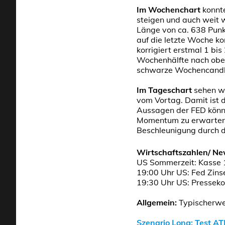
Im Wochenchart
konnte
steigen und auch weit 
Länge von ca. 638 Punkt
auf die letzte Woche ko
korrigiert erstmal 1 bi
Wochenhälfte nach obe
schwarze Wochencandle
Im Tageschart
sehen wi
vom Vortag. Damit ist 
Aussagen der FED könnt
Momentum zu erwarten, 
Beschleunigung durch di
Wirtschaftszahlen/ N
US Sommerzeit: Kasse 1
19:00 Uhr US: Fed Zins
19:30 Uhr US: Presseko
Allgemein:
Typischerwei
Szenario Long: Test A