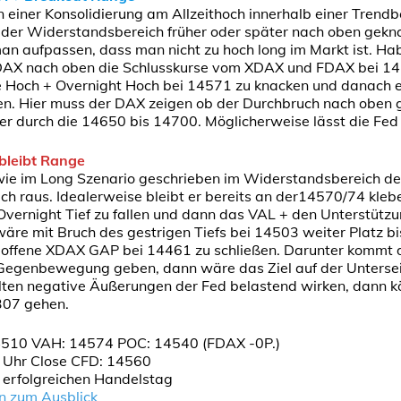
in einer Konsolidierung am Allzeithoch innerhalb einer Tren
te der Widerstandsbereich früher oder später nach oben gekn
an aufpassen, dass man nicht zu hoch long im Markt ist. Ha
 DAX nach oben die Schlusskurse vom XDAX und FDAX bei 14
 Hoch + Overnight Hoch bei 14571 zu knacken und danach er
n. Hier muss der DAX zeigen ob der Durchbruch nach oben g
r durch die 14650 bis 14700. Möglicherweise lässt die Fed
bleibt Range
wie im Long Szenario geschrieben im Widerstandsbereich d
tlich raus. Idealerweise bleibt er bereits an der14570/74 kle
Overnight Tief zu fallen und dann das VAL + den Unterstütz
wäre mit Bruch des gestrigen Tiefs bei 14503 weiter Platz bi
offene XDAX GAP bei 14461 zu schließen. Darunter kommt d
ne Gegenbewegung geben, dann wäre das Ziel auf der Unterse
llten negative Äußerungen der Fed belastend wirken, dann k
307 gehen.
510 VAH: 14574 POC: 14540 (FDAX -0P.)
 Uhr Close CFD: 14560
n erfolgreichen Handelstag
n zum Ausblick