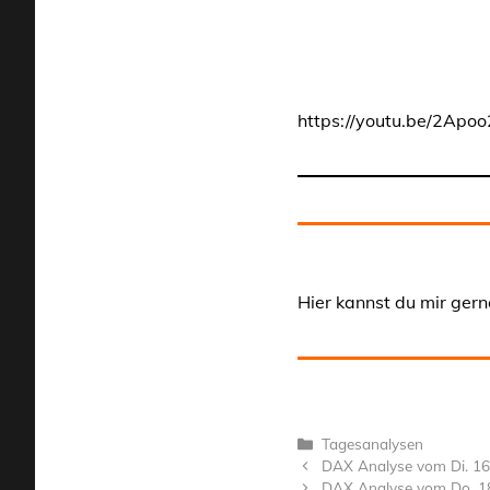
https://youtu.be/2Apo
Hier kannst du mir gern
Kategorien
Tagesanalysen
DAX Analyse vom Di. 16
DAX Analyse vom Do. 1