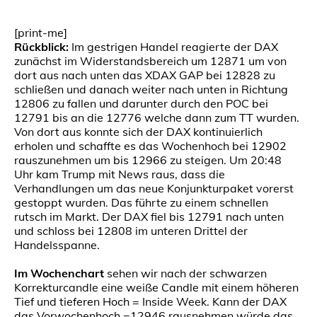
[print-me]
Rückblick:
Im gestrigen Handel reagierte der DAX
zunächst im Widerstandsbereich um 12871 um von
dort aus nach unten das XDAX GAP bei 12828 zu
schließen und danach weiter nach unten in Richtung
12806 zu fallen und darunter durch den POC bei
12791 bis an die 12776 welche dann zum TT wurden.
Von dort aus konnte sich der DAX kontinuierlich
erholen und schaffte es das Wochenhoch bei 12902
rauszunehmen um bis 12966 zu steigen. Um 20:48
Uhr kam Trump mit News raus, dass die
Verhandlungen um das neue Konjunkturpaket vorerst
gestoppt wurden. Das führte zu einem schnellen
rutsch im Markt. Der DAX fiel bis 12791 nach unten
und schloss bei 12808 im unteren Drittel der
Handelsspanne.
Im Wochenchart
sehen wir nach der schwarzen
Korrekturcandle eine weiße Candle mit einem höheren
Tief und tieferen Hoch = Inside Week. Kann der DAX
das Vorwochenhoch =12946 rausnehmen würde das