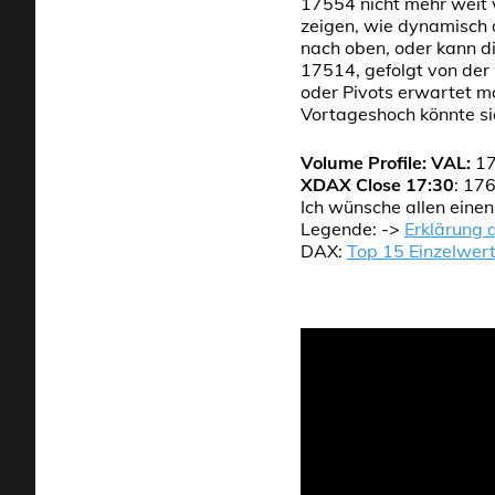
17554 nicht mehr weit 
zeigen, wie dynamisch d
nach oben, oder kann d
17514, gefolgt von der
oder Pivots erwartet ma
Vortageshoch könnte si
Volume Profile:
VAL:
1
XDAX Close 17:30
: 17
Ich wünsche allen eine
Legende: ->
Erklärung 
DAX:
Top 15 Einzelwer