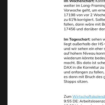
Im Wochenchart:
Konnt
weiter im Long-Framing 
Vorwoche geht, um erneu
17198 von vor 2 Wochen
zu 61% korrigiert. Soll
fallen, dann wäre mit B
17456 und darüber dan
Im Tageschart
: sehen 
liegt außerhalb der HS
und wir sehen ein eher
auf hohem Niveau konn
wiederum könnte bedeut
macht. Bis dato ist sch
DAX in die Korrektur zu
und anfangen zu fallen
es dann mit Bruch des 
Stopps sitzen.
Zum
Wirtschaftskalend
9:55 DE: Arbeitslosenza