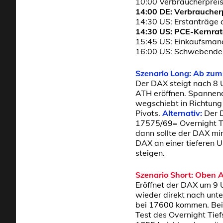
10:00 Verbraucherprei
14:00 DE: Verbraucherp
14:30 US: Erstanträge a
14:30 US: PCE-Kernrat
15:45 US: Einkaufsman
16:00 US: Schwebende 
Szenario Long: Ab zum
Der DAX steigt nach 8 
ATH eröffnen. Spannend
wegschiebt in Richtung
Pivots.
Alternativ:
Der 
17575/69= Overnight Tie
dann sollte der DAX min
DAX an einer tieferen 
steigen.
Szenario Short: Oben 
Eröffnet der DAX um 9
wieder direkt nach unt
bei 17600 kommen. Bei
Test des Overnight Tief