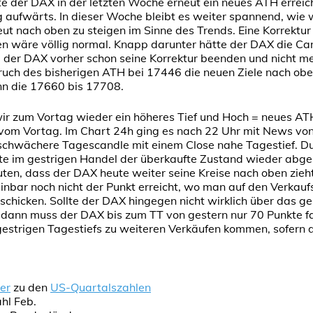
e der DAX in der letzten Woche erneut ein neues ATH erreic
aufwärts. In dieser Woche bleibt es weiter spannend, wie w
t nach oben zu steigen im Sinne des Trends. Eine Korrektur 
 wäre völlig normal. Knapp darunter hätte der DAX die Ca
te der DAX vorher schon seine Korrektur beenden und nicht me
ruch des bisherigen ATH bei 17446 die neuen Ziele nach oben,
n die 17660 bis 17708.
wir zum Vortag wieder ein höheres Tief und Hoch = neues AT
 vom Vortag. Im Chart 24h ging es nach 22 Uhr mit News von
 schwächere Tagescandle mit einem Close nahe Tagestief. Du
te im gestrigen Handel der überkaufte Zustand wieder abg
en, dass der DAX heute weiter seine Kreise nach oben zieht
einbar noch nicht der Punkt erreicht, wo man auf den Verkau
 schicken. Sollte der DAX hingegen nicht wirklich über das 
, dann muss der DAX bis zum TT von gestern nur 70 Punkte fa
gestrigen Tagestiefs zu weiteren Verkäufen kommen, sofern d
er
zu den
US-Quartalszahlen
hl Feb.