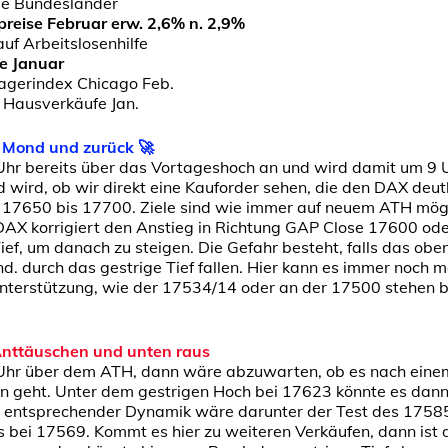
se Bundesländer
reise Februar erw. 2,6% n. 2,9%
uf Arbeitslosenhilfe
e Januar
agerindex Chicago Feb.
Hausverkäufe Jan.
 Mond und zurück 🚀
Uhr bereits über das Vortageshoch an und wird damit um 9
 wird, ob wir direkt eine Kauforder sehen, die den DAX deut
 17650 bis 17700. Ziele sind wie immer auf neuem ATH mögli
DAX korrigiert den Anstieg in Richtung GAP Close 17600 oder
f, um danach zu steigen. Die Gefahr besteht, falls das obe
d. durch das gestrige Tief fallen. Hier kann es immer noch m
Unterstützung, wie der 17534/14 oder an der 17500 stehen b
Anttäuschen und unten raus
 Uhr über dem ATH, dann wäre abzuwarten, ob es nach eine
en geht. Unter dem gestrigen Hoch bei 17623 könnte es dan
 entsprechender Dynamik wäre darunter der Test des 17585
s bei 17569. Kommt es hier zu weiteren Verkäufen, dann ist 