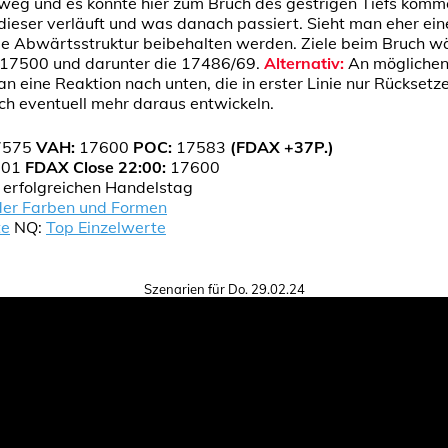
weg und es könnte hier zum Bruch des gestrigen Tiefs komm
ieser verläuft und was danach passiert. Sieht man eher ein
ie Abwärtsstruktur beibehalten werden. Ziele beim Bruch w
 17500 und darunter die 17486/69.
Alternativ:
An möglichen 
n eine Reaktion nach unten, die in erster Linie nur Rücksetz
ch eventuell mehr daraus entwickeln.
7575
VAH:
17600
POC:
17583
(FDAX +37P.)
601
FDAX Close 22:00:
17600
n erfolgreichen Handelstag
der Farben und Formen
te
NQ:
Top Einzelwerte
Szenarien für Do. 29.02.24