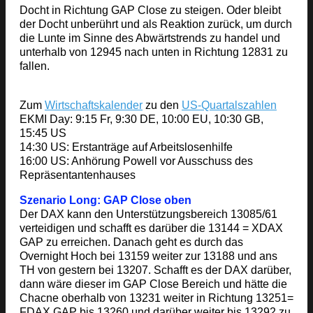
Docht in Richtung GAP Close zu steigen. Oder bleibt
der Docht unberührt und als Reaktion zurück, um durch
die Lunte im Sinne des Abwärtstrends zu handel und
unterhalb von 12945 nach unten in Richtung 12831 zu
fallen.
Zum
Wirtschaftskalender
zu den
US-Quartalszahlen
EKMI Day: 9:15 Fr, 9:30 DE, 10:00 EU, 10:30 GB,
15:45 US
14:30 US: Erstanträge auf Arbeitslosenhilfe
16:00 US: Anhörung Powell vor Ausschuss des
Repräsentantenhauses
Szenario Long: GAP Close oben
Der DAX kann den Unterstützungsbereich 13085/61
verteidigen und schafft es darüber die 13144 = XDAX
GAP zu erreichen. Danach geht es durch das
Overnight Hoch bei 13159 weiter zur 13188 und ans
TH von gestern bei 13207. Schafft es der DAX darüber,
dann wäre dieser im GAP Close Bereich und hätte die
Chacne oberhalb von 13231 weiter in Richtung 13251=
FDAX GAP bis 13260 und darüber weiter bis 13292 zu