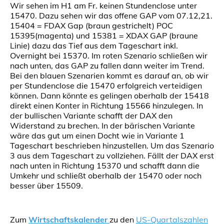
Wir sehen im H1 am Fr. keinen Stundenclose unter
15470. Dazu sehen wir das offene GAP vom 07.12,21.
15404 = FDAX Gap (braun gestrichelt) POC
15395(magenta) und 15381 = XDAX GAP (braune
Linie) dazu das Tief aus dem Tageschart inkl.
Overnight bei 15370. Im roten Szenario schließen wir
nach unten, das GAP zu fallen dann weiter im Trend.
Bei den blauen Szenarien kommt es darauf an, ob wir
per Stundenclose die 15470 erfolgreich verteidigen
können. Dann könnte es gelingen oberhalb der 15418
direkt einen Konter in Richtung 15566 hinzulegen. In
der bullischen Variante schafft der DAX den
Widerstand zu brechen. In der bärischen Variante
wäre das gut um einen Docht wie in Variante 1
Tageschart beschrieben hinzustellen. Um das Szenario
3 aus dem Tageschart zu vollziehen. Fällt der DAX erst
nach unten in Richtung 15370 und schafft dann die
Umkehr und schließt oberhalb der 15470 oder noch
besser über 15509.
Zum
Wirtschaftskalender
zu den
US-Quartalszahlen