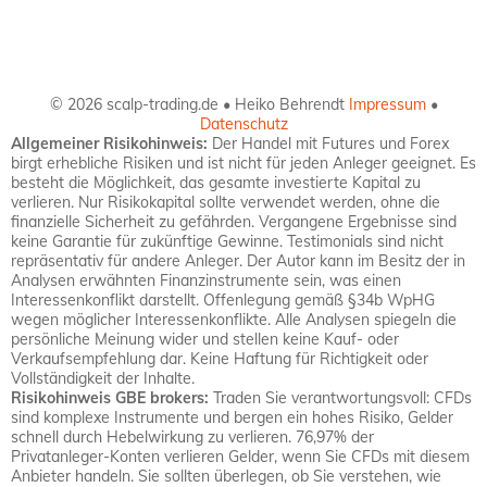
© 2026 scalp-trading.de • Heiko Behrendt
Impressum
•
Datenschutz
Allgemeiner Risikohinweis:
Der Handel mit Futures und Forex
birgt erhebliche Risiken und ist nicht für jeden Anleger geeignet. Es
besteht die Möglichkeit, das gesamte investierte Kapital zu
verlieren. Nur Risikokapital sollte verwendet werden, ohne die
finanzielle Sicherheit zu gefährden. Vergangene Ergebnisse sind
keine Garantie für zukünftige Gewinne. Testimonials sind nicht
repräsentativ für andere Anleger. Der Autor kann im Besitz der in
Analysen erwähnten Finanzinstrumente sein, was einen
Interessenkonflikt darstellt. Offenlegung gemäß §34b WpHG
wegen möglicher Interessenkonflikte. Alle Analysen spiegeln die
persönliche Meinung wider und stellen keine Kauf- oder
Verkaufsempfehlung dar. Keine Haftung für Richtigkeit oder
Vollständigkeit der Inhalte.
Risikohinweis GBE brokers:
Traden Sie verantwortungsvoll: CFDs
sind komplexe Instrumente und bergen ein hohes Risiko, Gelder
schnell durch Hebelwirkung zu verlieren. 76,97% der
Privatanleger-Konten verlieren Gelder, wenn Sie CFDs mit diesem
Anbieter handeln. Sie sollten überlegen, ob Sie verstehen, wie