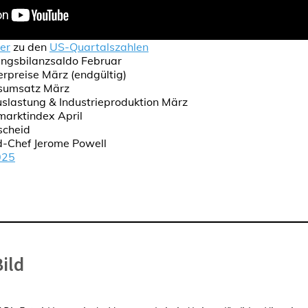
er
zu den
US-Quartalszahlen
ngsbilanzsaldo Februar
preise März (endgültig)
lsumsatz März
slastung & Industrieproduktion März
arktindex April
scheid
d-Chef Jerome Powell
025
ild