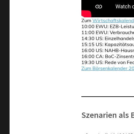
Zum
Wirtschaftskalend
10:00 EWU: EZB-Leistu
11:00 EWU: Verbraucher
14:30 US: Einzelhande
15:15 US: Kapazitätsau
16:00 US: NAHB-Hausm
16:00 CA: BoC-Zinsent
19:30 US: Rede von Fe
Zum Börsenkalender 2
Szenarien als B