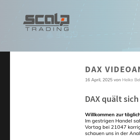
Zum
Inhalt
springen
DAX VIDEOAN
16 April, 2025
von
Heiko Be
DAX quält sic
Willkommen zur täglic
Im gestrigen Handel s
Vortag bei 21047 korri
schauen uns in der Ana