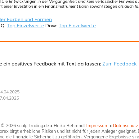
I
Die Entwicklungen in der Vergangenheit sind kein verlässlicher Hinweis au
t einer Investition in ein Finanzinstrument kann sowohl steigen als auch fal
der Farben und Formen
Q:
Top Einzelwerte
Dow:
Top Einzelwerte
e ein positives Feedback mit Text da lassen:
Zum Feedback
4.04.2025
7.04.2025
© 2026 scalp-trading.de • Heiko Behrendt
Impressum
•
Datenschutz
ex birgt erhebliche Risiken und ist nicht für jeden Anleger geeignet. 
hne die finanzielle Sicherheit zu gefährden. Vergangene Ergebnisse sin