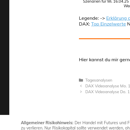
Szenarien für Mi. 16.04.25 
Wer
Legende: ->
Erklärung 
DAX:
Top Einzelwerte
N
Hier kannst du mir gern
Kategorien
Tagesanalysen
DAX Videoanalyse Mo. 1
DAX Videoanalyse Do. 1
Allgemeiner Risikohinweis:
Der Handel mit Futures und For
zu verlieren. Nur Risikokapital sollte verwendet werden, o