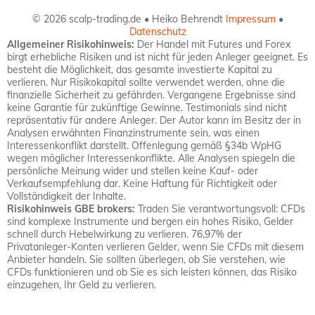
© 2026 scalp-trading.de • Heiko Behrendt
Impressum
•
Datenschutz
Allgemeiner Risikohinweis:
Der Handel mit Futures und Forex
birgt erhebliche Risiken und ist nicht für jeden Anleger geeignet. Es
besteht die Möglichkeit, das gesamte investierte Kapital zu
verlieren. Nur Risikokapital sollte verwendet werden, ohne die
finanzielle Sicherheit zu gefährden. Vergangene Ergebnisse sind
keine Garantie für zukünftige Gewinne. Testimonials sind nicht
repräsentativ für andere Anleger. Der Autor kann im Besitz der in
Analysen erwähnten Finanzinstrumente sein, was einen
Interessenkonflikt darstellt. Offenlegung gemäß §34b WpHG
wegen möglicher Interessenkonflikte. Alle Analysen spiegeln die
persönliche Meinung wider und stellen keine Kauf- oder
Verkaufsempfehlung dar. Keine Haftung für Richtigkeit oder
Vollständigkeit der Inhalte.
Risikohinweis GBE brokers:
Traden Sie verantwortungsvoll: CFDs
sind komplexe Instrumente und bergen ein hohes Risiko, Gelder
schnell durch Hebelwirkung zu verlieren. 76,97% der
Privatanleger-Konten verlieren Gelder, wenn Sie CFDs mit diesem
Anbieter handeln. Sie sollten überlegen, ob Sie verstehen, wie
CFDs funktionieren und ob Sie es sich leisten können, das Risiko
einzugehen, Ihr Geld zu verlieren.