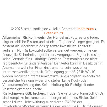
© 2026 scalp-trading.de • Heiko Behrendt
Impressum
•
Datenschutz
Allgemeiner Risikohinweis:
Der Handel mit Futures und Forex
birgt erhebliche Risiken und ist nicht für jeden Anleger geeignet. Es
besteht die Möglichkeit, das gesamte investierte Kapital zu
verlieren. Nur Risikokapital sollte verwendet werden, ohne die
finanzielle Sicherheit zu gefährden. Vergangene Ergebnisse sind
keine Garantie für zukünftige Gewinne. Testimonials sind nicht
repräsentativ für andere Anleger. Der Autor kann im Besitz der in
Analysen erwähnten Finanzinstrumente sein, was einen
Interessenkonflikt darstellt. Offenlegung gemäß §34b WpHG
wegen möglicher Interessenkonflikte. Alle Analysen spiegeln die
persönliche Meinung wider und stellen keine Kauf- oder
Verkaufsempfehlung dar. Keine Haftung für Richtigkeit oder
Vollständigkeit der Inhalte.
Risikohinweis GBE brokers:
Traden Sie verantwortungsvoll: CFDs
sind komplexe Instrumente und bergen ein hohes Risiko, Gelder
schnell durch Hebelwirkung zu verlieren. 76,97% der
Privatanleger-Konten verlieren Gelder, wenn Sie CFDs mit diesem