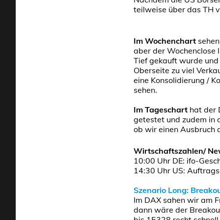
teilweise über das TH 
Im Wochenchart
sehen 
aber der Wochenclose l
Tief gekauft wurde und 
Oberseite zu viel Verk
eine Konsolidierung / K
sehen.
Im Tageschart
hat der 
getestet und zudem in 
ob wir einen Ausbruch 
Wirtschaftszahlen/ N
10:00 Uhr DE: ifo-Gesc
14:30 Uhr US: Auftrags
Szenario Long: Breako
Im DAX sahen wir am Fr
dann wäre der Breakou
bis 15328 recht schnel