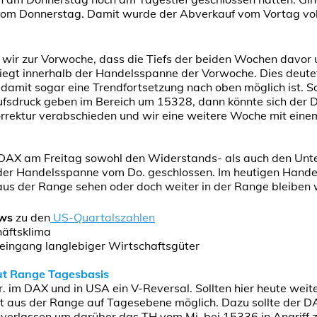
vom Donnerstag. Damit wurde der Abverkauf vom Vortag vol
wir zur Vorwoche, dass die Tiefs der beiden Wochen davor 
iegt innerhalb der Handelsspanne der Vorwoche. Dies deutet
damit sogar eine Trendfortsetzung nach oben möglich ist. So
aufsdruck geben im Bereich um 15328, dann könnte sich der
orrektur verabschieden und wir eine weitere Woche mit einem
DAX am Freitag sowohl den Widerstands- als auch den Unt
der Handelsspanne vom Do. geschlossen. Im heutigen Hande
aus der Range sehen oder doch weiter in der Range bleiben
ews
zu den
US-Quartalszahlen
häftsklima
eingang langlebiger Wirtschaftsgüter
ut Range Tagesbasis
. im DAX und in USA ein V-Reversal. Sollten hier heute wei
t aus der Range auf Tagesebene möglich. Dazu sollte der 
l verlassen um darüber das TH vom Mi. bei 15336 in Angriff