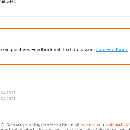
wuiLGHc
e ein positives Feedback mit Text da lassen:
Zum Feedback
.04.2021
.04.2021
© 2026 scalp-trading.de • Heiko Behrendt
Impressum
•
Datenschutz
ex birgt erhebliche Risiken und ist nicht für jeden Anleger geeignet. 