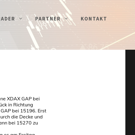
RADER
PARTNER
KONTAKT
fene XDAX GAP bei
ück in Richtung
 GAP bei 15196. Erst
durch die Decke und
ann bei 15270 zu
g es am Freitag