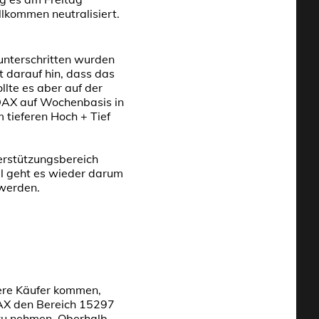
lkommen neutralisiert.
unterschritten wurden
 darauf hin, dass das
llte es aber auf der
 DAX auf Wochenbasis in
 tieferen Hoch + Tief
erstützungsbereich
l geht es wieder darum
 werden.
tere Käufer kommen,
DAX den Bereich 15297
 zu nehmen. Oberhalb