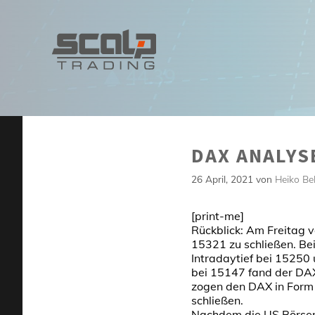
Zum
Inhalt
springen
DAX ANALYS
26 April, 2021
von
Heiko Be
[print-me]
Rückblick: Am Freitag 
15321 zu schließen. Bei
Intradaytief bei 15250
bei 15147 fand der DAX
zogen den DAX in Form 
schließen.
Nachdem die US Börsen