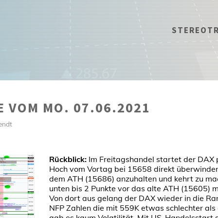
STEREOT
E VOM MO. 07.06.2021
endt
Rückblick:
Im Freitagshandel startet der DAX 
Hoch vom Vortag bei 15658 direkt überwinden
dem ATH (15686) anzuhalten und kehrt zu mac
unten bis 2 Punkte vor das alte ATH (15605) m
Von dort aus gelang der DAX wieder in die R
NFP Zahlen die mit 559K etwas schlechter als
gab es kaum Volatilität. Mit US-Handelsstart