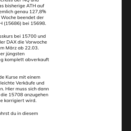
s bisherige ATH auf
iemlich genau 127,8%
e Woche beendet der
H (15686) bei 15698.
sskurs bei 15700 und
 der DAX die Vorwoche
 im März ab 22.03.
er jüngsten
g komplett abverkauft
de Kurse mit einem
leichte Verkäufe und
n. Hier muss sich dann
t die 15708 anzugehen
 korrigiert wird.
hrst du in diesem