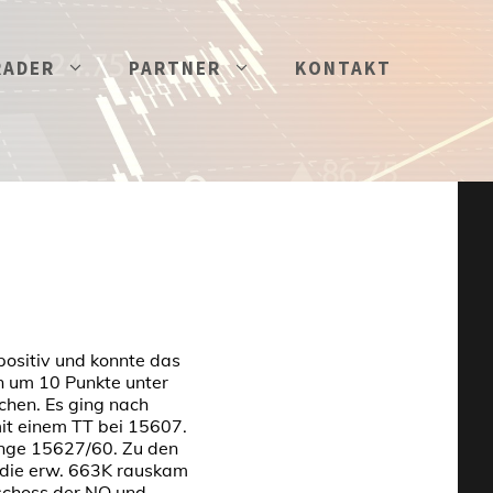
RADER
PARTNER
KONTAKT
positiv und konnte das
 um 10 Punkte unter
hen. Es ging nach
it einem TT bei 15607.
ange 15627/60. Zu den
 die erw. 663K rauskam
 schoss der NQ und