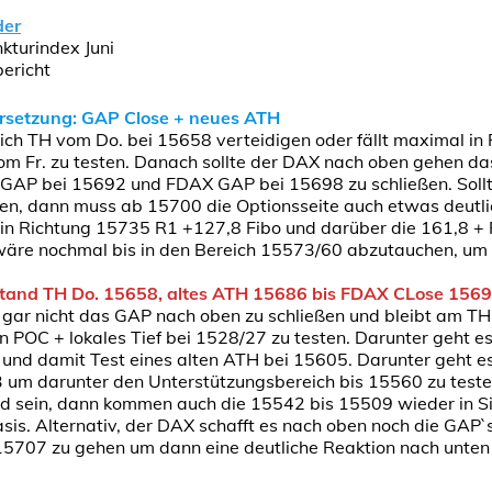
der
kturindex Juni
ericht
orsetzung: GAP Close + neues ATH
ch TH vom Do. bei 15658 verteidigen oder fällt maximal in
vom Fr. zu testen. Danach sollte der DAX nach oben gehen d
GAP bei 15692 und FDAX GAP bei 15698 zu schließen. Soll
hen, dann muss ab 15700 die Optionsseite auch etwas deutli
in Richtung 15735 R1 +127,8 Fibo und darüber die 161,8 +
wäre nochmal bis in den Bereich 15573/60 abzutauchen, um d
stand TH Do. 15658, altes ATH 15686 bis FDAX CLose 156
t gar nicht das GAP nach oben zu schließen und bleibt am T
POC + lokales Tief bei 1528/27 zu testen. Darunter geht es
 und damit Test eines alten ATH bei 15605. Darunter geht e
um darunter den Unterstützungsbereich bis 15560 zu testen
d sein, dann kommen auch die 15542 bis 15509 wieder in Si
is. Alternativ, der DAX schafft es nach oben noch die GAP`s
15707 zu gehen um dann eine deutliche Reaktion nach unten