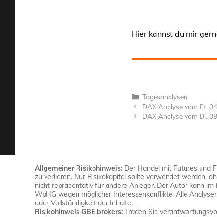
Hier kannst du mir gern
Kategorien
Tagesanalysen
DAX Analyse vom Fr. 04
DAX Analyse vom Di. 08
Allgemeiner Risikohinweis:
Der Handel mit Futures und For
zu verlieren. Nur Risikokapital sollte verwendet werden, o
nicht repräsentativ für andere Anleger. Der Autor kann im
WpHG wegen möglicher Interessenkonflikte. Alle Analysen 
oder Vollständigkeit der Inhalte.
Risikohinweis GBE brokers:
Traden Sie verantwortungsvoll