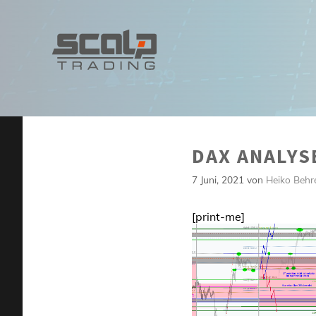
Zum
Inhalt
springen
DAX ANALYS
7 Juni, 2021
von
Heiko Behr
[print-me]