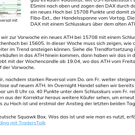
ESmini nach oben und zogen den DAX durch da
ein neues Hoch bei 15708 Punkte und damit z
Fibo-Ext., der Handelsspanne vom Vortag. Di
versal mit
DAX mit einem Schlusskurs über dem alten AT
wir zur Vorwoche ein neues ATH bei 15708 mit einem Schlu
henhoch bei 15605. In dieser Woche muss sich zeigen, wie
eiter im Trend ansteigen können. Siehe die Trendfortsetzung
Verkäufen in das ATH hinein kommen, dann haben wir das in d
ebt mit der Wochencandle ab 19.04, wo das ATH vom Freita
ef der Vorwoche.
r, nachdem starken Reversal vom Do. am Fr. weiter steigen
Close auf neuem ATH. Im Overnight Handel sahen wir bereits 
r um 8 Uhr ca. 40 Punkte unter dem Schlusskurs vom Fr. rei
n aus der Korrektur heraus weitere Käufer sehen, um erneu
zu Hoch ist und erstmal der Anstieg der letzten beiden Tage
deutsche Squawk Box. Was das ist und wie man es nutzt, erfä
ing mit TradersTalk