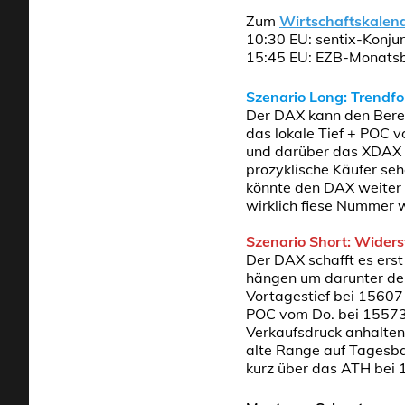
Zum
Wirtschaftskalen
10:30 EU: sentix-Konjun
15:45 EU: EZB-Monatsb
Szenario Long: Trendf
Der DAX kann den Berei
das lokale Tief + POC 
und darüber das XDAX 
prozyklische Käufer se
könnte den DAX weiter 
wirklich fiese Nummer 
Szenario Short: Wider
Der DAX schafft es ers
hängen um darunter den 
Vortagestief bei 15607
POC vom Do. bei 15573 
Verkaufsdruck anhalten
alte Range auf Tagesbas
kurz über das ATH bei 