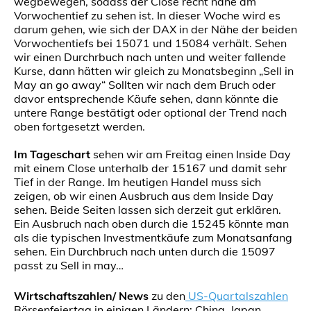
wegbewegen, sodass der Close recht nahe am
Vorwochentief zu sehen ist. In dieser Woche wird es
darum gehen, wie sich der DAX in der Nähe der beiden
Vorwochentiefs bei 15071 und 15084 verhält. Sehen
wir einen Durchrbuch nach unten und weiter fallende
Kurse, dann hätten wir gleich zu Monatsbeginn „Sell in
May an go away“ Sollten wir nach dem Bruch oder
davor entsprechende Käufe sehen, dann könnte die
untere Range bestätigt oder optional der Trend nach
oben fortgesetzt werden.
Im Tageschart
sehen wir am Freitag einen Inside Day
mit einem Close unterhalb der 15167 und damit sehr
Tief in der Range. Im heutigen Handel muss sich
zeigen, ob wir einen Ausbruch aus dem Inside Day
sehen. Beide Seiten lassen sich derzeit gut erklären.
Ein Ausbruch nach oben durch die 15245 könnte man
als die typischen Investmentkäufe zum Monatsanfang
sehen. Ein Durchbruch nach unten durch die 15097
passt zu Sell in may…
Wirtschaftszahlen/ News
zu den
US-Quartalszahlen
Börsenfeiertag in einigen Ländern: China, Japan,