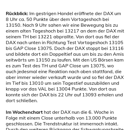
Rückblick:
Im gestrigen Handel eröffnete der DAX um
8 Uhr ca. 50 Punkte über dem Vortageshoch bei
13150. Nach 9 Uhr sahen wir eine Bewegung bis zu
einem alten Tageshoch bei 13217 an dem der DAX mit
seinem TH bei 13221 abprallte. Von dort aus fiel der
DAX nach unten in Richtung Test Vortageshoch 13105
bis GAP Close 13075. Doch der DAX stoppt bei 13116
und bildete dort ein Doppeltief aus um bis zu den Amis
seitwärts um 13150 zu laufen. Mit den US Börsen kam
es zum Test des TH und GAP Close um 13075, wo
auch jedesmal eine Reaktion nach oben stattfand, die
aber immer wieder verkauft wurde und so fiel der DAX
im Tief bis 13010 um sein Tagestief auszubilden und
knapp vor das VAL bei 13004 Punkte. Von dort aus
konnte sich der DAX bis 22 Uhr auf 13093 erholen und
dort schließen.
Im Wochenchart
hat der DAX nun die 6. Woche in
Folge mit einem Close unterhalb von 13.000 Punkte
geschlossen. Die Trendstruktur ist immernoch intakt.
Durch den weiteren Rückgang der Schwankungsbreite