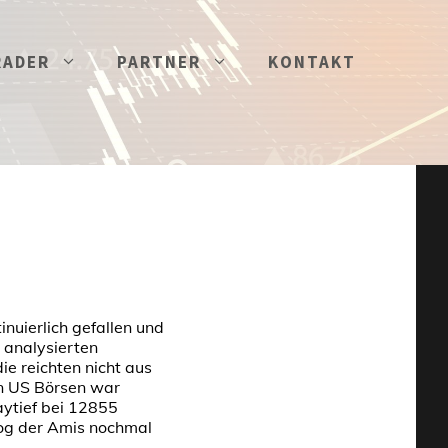
RADER
PARTNER
KONTAKT
nuierlich gefallen und
 analysierten
e reichten nicht aus
en US Börsen war
aytief bei 12855
Sog der Amis nochmal