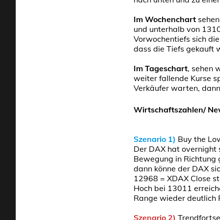
Im Wochenchart
sehen
und unterhalb von 1310
Vorwochentiefs sich di
dass die Tiefs gekauft
Im Tageschart
, sehen 
weiter fallende Kurse 
Verkäufer warten, dann
Wirtschaftszahlen/ N
Szenario 1)
Buy the Lo
Der DAX hat overnight 
Bewegung in Richtung g
dann könne der DAX sic
12968 = XDAX Close st
Hoch bei 13011 erreich
Range wieder deutlich 
Szenario 2)
Trendfortse