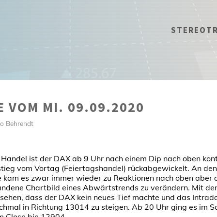
STEREOT
 VOM MI. 09.09.2020
ko Behrendt
 Handel ist der DAX ab 9 Uhr nach einem Dip nach oben konti
tieg vom Vortag (Feiertagshandel) rückabgewickelt. An den
 kam es zwar immer wieder zu Reaktionen nach oben aber di
andene Chartbild eines Abwärtstrends zu verändern. Mit d
 sehen, dass der DAX kein neues Tief machte und das Intrad
chmal in Richtung 13014 zu steigen. Ab 20 Uhr ging es im 
m Close bie 12904.