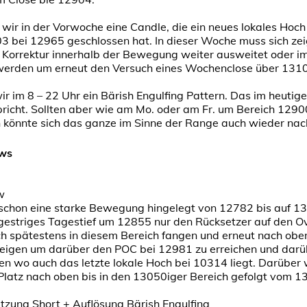
 wir in der Vorwoche eine Candle, die ein neues lokales Hoch
3 bei 12965 geschlossen hat. In dieser Woche muss sich zei
e Korrektur innerhalb der Bewegung weiter ausweitet oder im
 werden um erneut den Versuch eines Wochenclose über 131
wir im 8 – 22 Uhr ein Bärish Engulfing Pattern. Das im heutig
spricht. Sollten aber wie am Mo. oder am Fr. um Bereich 129
 könnte sich das ganze im Sinne der Range auch wieder nac
ews
w
schon eine starke Bewegung hingelegt von 12782 bis auf 130
estriges Tagestief um 12855 nur den Rücksetzer auf den Ov
h spätestens in diesem Bereich fangen und erneut nach oben
eigen um darüber den POC bei 12981 zu erreichen und dar
en wo auch das letzte lokale Hoch bei 10314 liegt. Darüber
Platz nach oben bis in den 13050iger Bereich gefolgt vom 1
tzung Short + Auflösung Bärish Engulfing