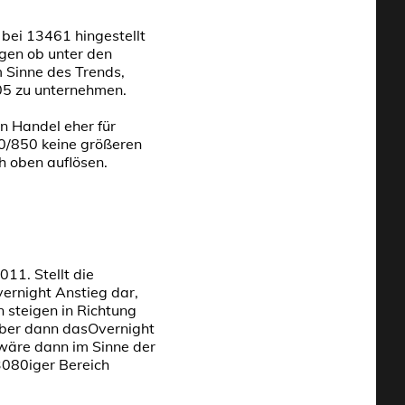
 bei 13461 hingestellt
gen ob unter den
 Sinne des Trends,
05 zu unternehmen.
en Handel eher für
00/850 keine größeren
h oben auflösen.
11. Stellt die
ernight Anstieg dar,
 steigen in Richtung
über dann dasOvernight
 wäre dann im Sinne der
3080iger Bereich