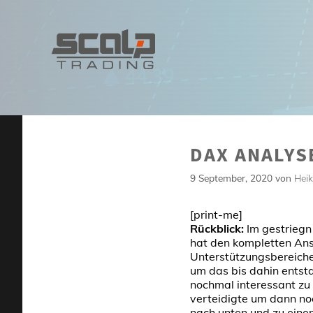
Zum
Inhalt
springen
DAX ANALYSE
9 September, 2020
von
Hei
[print-me]
Rückblick:
Im gestriegn
hat den kompletten Ans
Unterstützungsbereiche
um das bis dahin entst
nochmal interessant zu
verteidigte um dann no
nach unten und zu eine