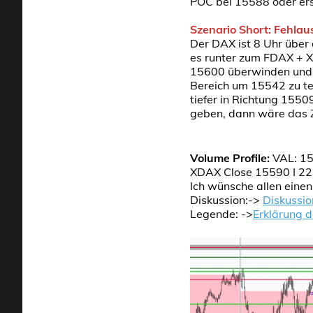
POC bei 15588 oder er
Szenario Short: Fehlau
Der DAX ist 8 Uhr übe
es runter zum FDAX + X
15600 überwinden und s
Bereich um 15542 zu tes
tiefer in Richtung 1550
geben, dann wäre das Z
Volume Profile:
VAL: 15
XDAX Close 15590 I 22
Ich wünsche allen eine
Diskussion:->
Diskussio
Legende: ->
Erklärung 