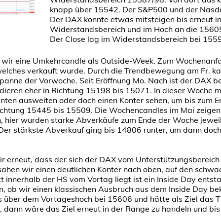
knapp über 15542. Der S&P500 und der Nasd
Der DAX konnte etwas mitsteigen bis erneut i
Widerstandsbereich und im Hoch an die 1560
Der Close lag im Widerstandsbereich bei 155
 wir eine Umkehrcandle als Outside-Week. Zum Wochenanfa
elches verkauft wurde. Durch die Trendbewegung am Fr. ka
panne der Vorwoche. Seit Eröffnung Mo. Nach ist der DAX be
ndieren eher in Richtung 15198 bis 15071. In dieser Woche 
 unten ausweiten oder doch einen Konter sehen, um bis zum 
Richtung 15445 bis 15509. Die Wochencandles im Mai zeige
ch, hier wurden starke Abverkäufe zum Ende der Woche jewei
Der stärkste Abverkauf ging bis 14806 runter, um dann doc
r erneut, dass der sich der DAX vom Unterstützungsbereic
sahen wir einen deutlichen Konter nach oben, auf den schwa
 innerhalb der HS vom Vortag liegt ist ein Inside Day entst
n, ob wir einen klassischen Ausbruch aus dem Inside Day b
s über dem Vortageshoch bei 15606 und hätte als Ziel das 
 dann wäre das Ziel erneut in der Range zu handeln und bis