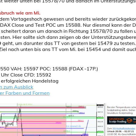
st weiter unten bei 15578/70 und danach im Unterstützung
sbruch wie am Mi.
r dem Vortageshoch gewesen und bereits wieder zurückgek
DAX Close und Test POC um 15588. Nur diesmal kann der DA
cheitert daran um danach in Richtung 15578/70 zu fallen 
ten. Hier sollte sich dann zeigen ob der Unterstützungsbere
9 geht, um darunter das TT von gestern bei 15479 zu testen.
iel nach unten bis ans TT vom Mi. bei 15454 und damit au
550 VAH: 15597 POC: 15588 (FDAX -17P.)
 Uhr Close CFD: 15592
n erfolgreichen Handelstag
n zum Ausblick
der Farben und Formen