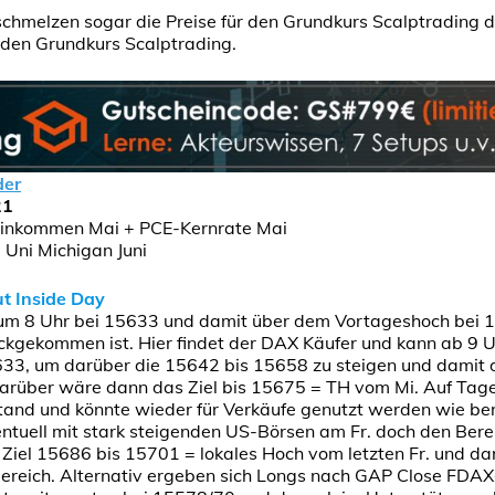
chmelzen sogar die Preise für den Grundkurs Scalptrading da
den Grundkurs Scalptrading.
der
21
 Einkommen Mai + PCE-Kernrate Mai
Uni Michigan Juni
t Inside Day
um 8 Uhr bei 15633 und damit über dem Vortageshoch bei 1
ückgekommen ist. Hier findet der DAX Käufer und kann ab 9 U
633, um darüber die 15642 bis 15658 zu steigen und damit
Darüber wäre dann das Ziel bis 15675 = TH vom Mi. Auf Tage
stand und könnte wieder für Verkäufe genutzt werden wie ber
ntuell mit stark steigenden US-Börsen am Fr. doch den Bere
Ziel 15686 bis 15701 = lokales Hoch vom letzten Fr. und da
ereich. Alternativ ergeben sich Longs nach GAP Close FDA