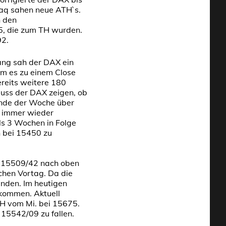
aq sahen neue ATH`s.
n den
5, die zum TH wurden.
92.
ng sah der DAX ein
m es zu einem Close
reits weitere 180
muss der DAX zeigen, ob
Ende der Woche über
n immer wieder
ls 3 Wochen in Folge
h bei 15450 zu
h 15509/42 nach oben
chen Vortag. Da die
anden. Im heutigen
ekommen. Aktuell
TH vom Mi. bei 15675.
 15542/09 zu fallen.