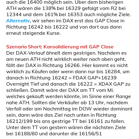
auch die 16400 möglich sein. Über dem bisherigen
ATH wären die 138% bei 16329 gefolgt vom R2 bei
12344 und dem 161% bei 16353 auch mögliche Ziele.
Alternativ
, wir sehen im DAX erst das GAP Close in
Richtung 16242 bis 16222 und von dort aus dann
erneut steigende Kurse.
Szenario Short: Konsolidierung mit GAP Close
Der DAX-Verlauf ähnelt dem gestrigen. Nachdem es
am neuen ATH nicht wirklich weiter nach oben geht,
fällt der DAX in Richtung 16266. Hier kommt es nicht
wirklich zu Käufen oder wenn dann nur bis 16284, um
danach in Richtung 16242 = FDAX GAP+16239
Overnight Tief und danach die 16222 = XDAX GAP zu
schließen. Damit wäre der DAX am TT vom Mi.
welches gekauft werden könnte, im Sinne einer Range
nahe ATH. Sollten die Verkäufer ab 13 Uhr, nachdem
Verfall oder am Nachmittag im DOW wieder dominant
sein, dann wäre das Ziel nach unten in Richtung
16212/199 bis ans gestrige TT bei 16161 zu fallen.
Unter dem TT von gestern wären die nächsten Ziele
bei 16188/80 und darunter die 16156/51