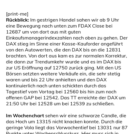
[print-me]
Rückblick:
Im gestrigen Handel sahen wir ab 9 Uhr
eine Bewegung nach unten zum FDAX Close bei
12687 um von dort aus mit guten
Einkaufsmanagerindexzahlen nach oben zu gehen. Der
DAX stieg im Sinne einer Kasse-Kauforder angeführt
von den Autowerten, die den DAX bis an die 12831
brachten. Von dort aus kam es zur normalen Korrektur,
die dann zur Trendumkehr wurde und es im DAX bis
zur US Eröffnung auf 12750 zurück ging. Mit den US
Börsen setzten weitere Verkäufe ein, die sehr stetig
waren und bis 22 Uhr anhielten und den DAX
kontinuierlich nach unten schickten durch das
Tagestief vom Vortag bei 12560 bis hin zum noch
offenen GAP bei 12542. Das TT erreichte der DAX um
21:50 Uhr bei 12528 um bei 12539 zu schließen.
Im Wochenchart
sehen wir eine schwarze Candle, die
das Hoch um 13315 nicht knacken konnte. Durch die
geringe Vola liegt das Vorwochentief bei 13031 nur 87
Punkte unter Wochenschlusskurs. Hier muss sich in