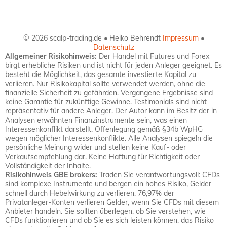
© 2026 scalp-trading.de • Heiko Behrendt
Impressum
•
Datenschutz
Allgemeiner Risikohinweis:
Der Handel mit Futures und Forex
birgt erhebliche Risiken und ist nicht für jeden Anleger geeignet. Es
besteht die Möglichkeit, das gesamte investierte Kapital zu
verlieren. Nur Risikokapital sollte verwendet werden, ohne die
finanzielle Sicherheit zu gefährden. Vergangene Ergebnisse sind
keine Garantie für zukünftige Gewinne. Testimonials sind nicht
repräsentativ für andere Anleger. Der Autor kann im Besitz der in
Analysen erwähnten Finanzinstrumente sein, was einen
Interessenkonflikt darstellt. Offenlegung gemäß §34b WpHG
wegen möglicher Interessenkonflikte. Alle Analysen spiegeln die
persönliche Meinung wider und stellen keine Kauf- oder
Verkaufsempfehlung dar. Keine Haftung für Richtigkeit oder
Vollständigkeit der Inhalte.
Risikohinweis GBE brokers:
Traden Sie verantwortungsvoll: CFDs
sind komplexe Instrumente und bergen ein hohes Risiko, Gelder
schnell durch Hebelwirkung zu verlieren. 76,97% der
Privatanleger-Konten verlieren Gelder, wenn Sie CFDs mit diesem
Anbieter handeln. Sie sollten überlegen, ob Sie verstehen, wie
CFDs funktionieren und ob Sie es sich leisten können, das Risiko