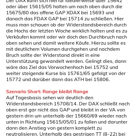
Der DAX kann sich hierfür idealerweise über 15642
oder über 15615/05 halten um nach oben durch die
15675/80 das offene GAP XDAX bei 15693 und
danach das FDAX GAP bei 15714 zu schließen. Hier
muss man schauen ob der Widerstandsbereich durch
die Hochs der letzten Woche wirklich halten und es zu
Verkäufen kommt oder wir doch den Durchbruch nach
oben sehen und damit weitere Käufe. Hierzu sollte es
mit deutlichem Volumen durchgehen und nachdem
Bruch sollte der Widerstand direkt in eine
Unterstützung gewandelt werden. Gelingt dies, dann
wäre das Ziel das Vorwochenhoch bei 15752 und
weiter steigende Kurse bis 15761/65 gefolgt von der
15772 und darüber dann das ATH bei 15806.
Szenario Short: Range bleibt Range
Auf Tagesbasis sehen wir deutlich den
Widerstandsbereich 15708/14. Der DAX schließt nach
oben erst gar nicht das GAP und bleibt in der VA von
gestern drin um unterhalb der 15660/69 wieder nach
unten in Richtung 15615/05/01 zu fallen und darunter
dann den Anstieg von gestern komplett zu
neutralisieren. Unterhalb des gestrigen TT (8-22) bei