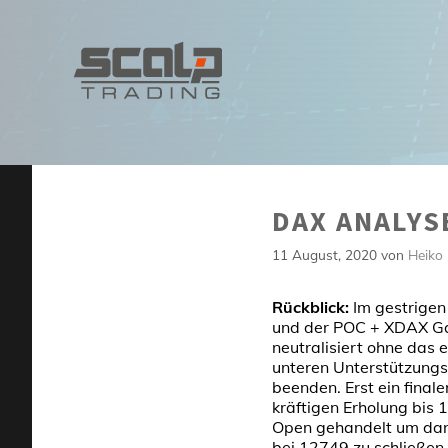
Zum
Inhalt
springen
DAX ANALYSE
11 August, 2020
von
Heiko
Rückblick:
Im gestrigen
und der POC + XDAX Ga
neutralisiert ohne das
unteren Unterstützung
beenden. Erst ein fina
kräftigen Erholung bis
Open gehandelt um dan
bei 12749 zu schließen.