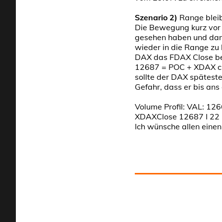
Szenario 2)
Range blei
Die Bewegung kurz vor 8
gesehen haben und dami
wieder in die Range zu
DAX das FDAX Close be
12687 = POC + XDAX clo
sollte der DAX spätest
Gefahr, dass er bis ans
Volume Profil: VAL: 1
XDAXClose 12687 I 22 
Ich wünsche allen eine