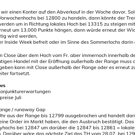
 wir einen Konter auf den Abverkauf in der Woche davor. So
Vorwochenhochs bei 12800 zu handeln, dann könnte der Tre
den um in Richtung lokales Hoch bei 13315 zu steigen mit 
erneut um 13.000 Punkte hängen, dann würde erneut der Wi
tig wird werden,
er Inside Week befreit oder im Sinne des Sommerlochs darin 
n Close über dem Hoch vom Fr. aber immernoch innerhalb d
eutigen Handel mit der Eröffnung außerhalb der Range muss 
geben kann mit Close außerhalb der Range oder es erneut zu
ter fortsetzt.
ews
onjunkturerwartungen
reise Juli
ange / runaway Gap
 Uhr aus der Range bis 12799 ausgebrochen und handelt dar
eine Order im Markt haben, die den Ausbruch bestätigt. Das
ayhochs bei 12847 um darüber die 12847 bis 12861 = lokal
n. Darüber wäre das nächste Ziel das TH vom 28.07. bei 12