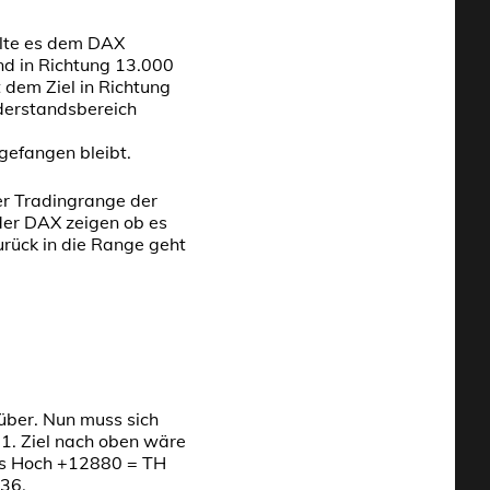
llte es dem DAX
nd in Richtung 13.000
dem Ziel in Richtung
derstandsbereich
gefangen bleibt.
er Tradingrange der
der DAX zeigen ob es
rück in die Range geht
über. Nun muss sich
 1. Ziel nach oben wäre
es Hoch +12880 = TH
936.