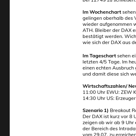
Im Wochenchart
sehen
gelingen oberhalb des 
wieder aufgenommen wer
ATH. Bleiber der DAX 
bestätigt werden. Wich
wie sich der DAX aus d
Im Tageschart
sehen ei
letzten 4/5 Tage. Im h
einen echten Ausbruch 
und damit diese sich wei
Wirtschaftszahlen/ N
11:00 Uhr EWU: ZEW K
14:30 Uhr US: Erzeugerp
Szenario 1)
Breakout R
Der DAX ist kurz vor 8
zeigen ob wir ab 9 Uhr 
der Bereich des Intrad
vom 29.07. zu erreiche