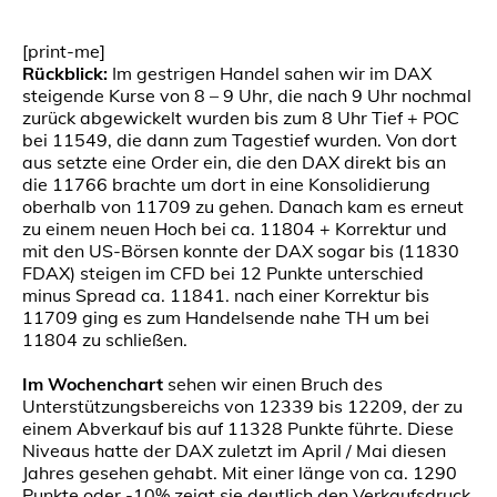
[print-me]
Rückblick:
Im gestrigen Handel sahen wir im DAX
steigende Kurse von 8 – 9 Uhr, die nach 9 Uhr nochmal
zurück abgewickelt wurden bis zum 8 Uhr Tief + POC
bei 11549, die dann zum Tagestief wurden. Von dort
aus setzte eine Order ein, die den DAX direkt bis an
die 11766 brachte um dort in eine Konsolidierung
oberhalb von 11709 zu gehen. Danach kam es erneut
zu einem neuen Hoch bei ca. 11804 + Korrektur und
mit den US-Börsen konnte der DAX sogar bis (11830
FDAX) steigen im CFD bei 12 Punkte unterschied
minus Spread ca. 11841. nach einer Korrektur bis
11709 ging es zum Handelsende nahe TH um bei
11804 zu schließen.
Im Wochenchart
sehen wir einen Bruch des
Unterstützungsbereichs von 12339 bis 12209, der zu
einem Abverkauf bis auf 11328 Punkte führte. Diese
Niveaus hatte der DAX zuletzt im April / Mai diesen
Jahres gesehen gehabt. Mit einer länge von ca. 1290
Punkte oder -10% zeigt sie deutlich den Verkaufsdruck