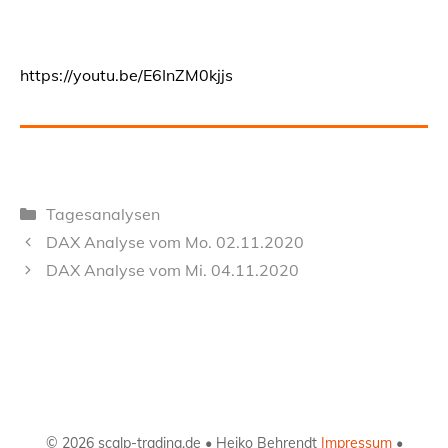
https://youtu.be/E6InZM0kjjs
Kategorien
Tagesanalysen
DAX Analyse vom Mo. 02.11.2020
DAX Analyse vom Mi. 04.11.2020
© 2026 scalp-trading.de • Heiko Behrendt
Impressum
•