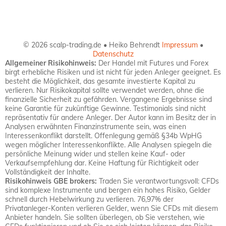
© 2026 scalp-trading.de • Heiko Behrendt
Impressum
•
Datenschutz
Allgemeiner Risikohinweis:
Der Handel mit Futures und Forex
birgt erhebliche Risiken und ist nicht für jeden Anleger geeignet. Es
besteht die Möglichkeit, das gesamte investierte Kapital zu
verlieren. Nur Risikokapital sollte verwendet werden, ohne die
finanzielle Sicherheit zu gefährden. Vergangene Ergebnisse sind
keine Garantie für zukünftige Gewinne. Testimonials sind nicht
repräsentativ für andere Anleger. Der Autor kann im Besitz der in
Analysen erwähnten Finanzinstrumente sein, was einen
Interessenkonflikt darstellt. Offenlegung gemäß §34b WpHG
wegen möglicher Interessenkonflikte. Alle Analysen spiegeln die
persönliche Meinung wider und stellen keine Kauf- oder
Verkaufsempfehlung dar. Keine Haftung für Richtigkeit oder
Vollständigkeit der Inhalte.
Risikohinweis GBE brokers:
Traden Sie verantwortungsvoll: CFDs
sind komplexe Instrumente und bergen ein hohes Risiko, Gelder
schnell durch Hebelwirkung zu verlieren. 76,97% der
Privatanleger-Konten verlieren Gelder, wenn Sie CFDs mit diesem
Anbieter handeln. Sie sollten überlegen, ob Sie verstehen, wie