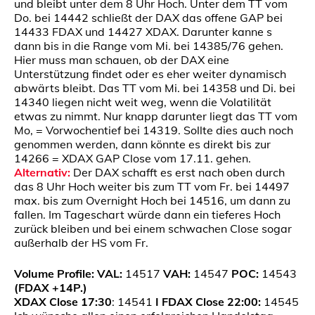
und bleibt unter dem 8 Uhr Hoch. Unter dem TT vom
Do. bei 14442 schließt der DAX das offene GAP bei
14433 FDAX und 14427 XDAX. Darunter kanne s
dann bis in die Range vom Mi. bei 14385/76 gehen.
Hier muss man schauen, ob der DAX eine
Unterstützung findet oder es eher weiter dynamisch
abwärts bleibt. Das TT vom Mi. bei 14358 und Di. bei
14340 liegen nicht weit weg, wenn die Volatilität
etwas zu nimmt. Nur knapp darunter liegt das TT vom
Mo, = Vorwochentief bei 14319. Sollte dies auch noch
genommen werden, dann könnte es direkt bis zur
14266 = XDAX GAP Close vom 17.11. gehen.
Alternativ:
Der DAX schafft es erst nach oben durch
das 8 Uhr Hoch weiter bis zum TT vom Fr. bei 14497
max. bis zum Overnight Hoch bei 14516, um dann zu
fallen. Im Tageschart würde dann ein tieferes Hoch
zurück bleiben und bei einem schwachen Close sogar
außerhalb der HS vom Fr.
Volume Profile:
VAL:
14517
VAH:
14547
POC:
14543
(FDAX +14P.)
XDAX Close 17:30
: 14541
I FDAX Close 22:00:
14545