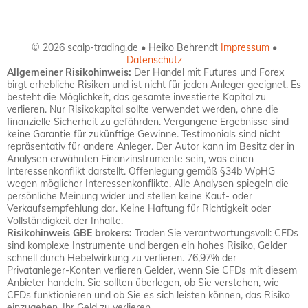
© 2026 scalp-trading.de • Heiko Behrendt
Impressum
•
Datenschutz
Allgemeiner Risikohinweis:
Der Handel mit Futures und Forex
birgt erhebliche Risiken und ist nicht für jeden Anleger geeignet. Es
besteht die Möglichkeit, das gesamte investierte Kapital zu
verlieren. Nur Risikokapital sollte verwendet werden, ohne die
finanzielle Sicherheit zu gefährden. Vergangene Ergebnisse sind
keine Garantie für zukünftige Gewinne. Testimonials sind nicht
repräsentativ für andere Anleger. Der Autor kann im Besitz der in
Analysen erwähnten Finanzinstrumente sein, was einen
Interessenkonflikt darstellt. Offenlegung gemäß §34b WpHG
wegen möglicher Interessenkonflikte. Alle Analysen spiegeln die
persönliche Meinung wider und stellen keine Kauf- oder
Verkaufsempfehlung dar. Keine Haftung für Richtigkeit oder
Vollständigkeit der Inhalte.
Risikohinweis GBE brokers:
Traden Sie verantwortungsvoll: CFDs
sind komplexe Instrumente und bergen ein hohes Risiko, Gelder
schnell durch Hebelwirkung zu verlieren. 76,97% der
Privatanleger-Konten verlieren Gelder, wenn Sie CFDs mit diesem
Anbieter handeln. Sie sollten überlegen, ob Sie verstehen, wie
CFDs funktionieren und ob Sie es sich leisten können, das Risiko
einzugehen, Ihr Geld zu verlieren.