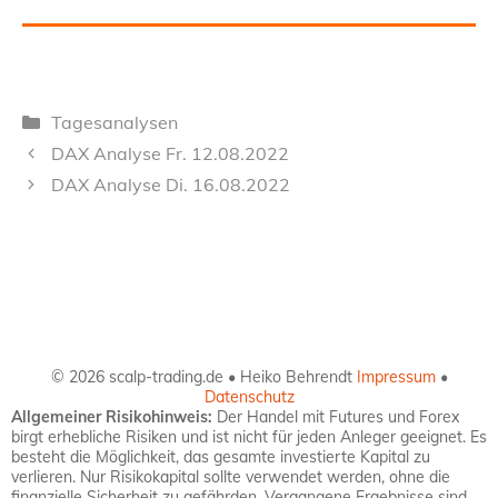
Kategorien
Tagesanalysen
DAX Analyse Fr. 12.08.2022
DAX Analyse Di. 16.08.2022
© 2026 scalp-trading.de • Heiko Behrendt
Impressum
•
Datenschutz
Allgemeiner Risikohinweis:
Der Handel mit Futures und Forex
birgt erhebliche Risiken und ist nicht für jeden Anleger geeignet. Es
besteht die Möglichkeit, das gesamte investierte Kapital zu
verlieren. Nur Risikokapital sollte verwendet werden, ohne die
finanzielle Sicherheit zu gefährden. Vergangene Ergebnisse sind