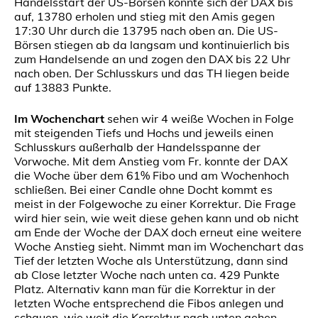
Handelsstart der US-Börsen konnte sich der DAX bis
auf, 13780 erholen und stieg mit den Amis gegen
17:30 Uhr durch die 13795 nach oben an. Die US-
Börsen stiegen ab da langsam und kontinuierlich bis
zum Handelsende an und zogen den DAX bis 22 Uhr
nach oben. Der Schlusskurs und das TH liegen beide
auf 13883 Punkte.
Im Wochenchart
sehen wir 4 weiße Wochen in Folge
mit steigenden Tiefs und Hochs und jeweils einen
Schlusskurs außerhalb der Handelsspanne der
Vorwoche. Mit dem Anstieg vom Fr. konnte der DAX
die Woche über dem 61% Fibo und am Wochenhoch
schließen. Bei einer Candle ohne Docht kommt es
meist in der Folgewoche zu einer Korrektur. Die Frage
wird hier sein, wie weit diese gehen kann und ob nicht
am Ende der Woche der DAX doch erneut eine weitere
Woche Anstieg sieht. Nimmt man im Wochenchart das
Tief der letzten Woche als Unterstützung, dann sind
ab Close letzter Woche nach unten ca. 429 Punkte
Platz. Alternativ kann man für die Korrektur in der
letzten Woche entsprechend die Fibos anlegen und
schauen, wie weit die Korrektur nach unten gehen