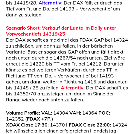
bis 14418/28.
Alternativ
:
Der DAX fällt er druch das
Tief vom Fr. und Do. bei 14193 = Vorwochentief um
dann zu steigen.
Szenario Short: Verkauf der Lunte im Daily unter
Vorwochentiefs 14319/25
Der DAX schafft es maximal das FDAX GAP bei 14324
zu schließen, um dann zu fallen. In der bärischen
Variante lässt er sogar das GAP offen und fällt direkt
nach unten durch die 14267/54 nach unten. Ziel wäre
erneut die 14220 bis TT vom Fr. bei 14212. Darunter
könnte es bei weiteren Verkäufern durch das TT in
Richtung TT vom Do. = Vorwochentief bei 14193
gehen, um dann weiter in Richtung 1415 und darunter
bis 14148 / 28 zu fallen.
Alternativ:
Der DAX schafft es
bis 14352/70 anzusteigen um dann im Sinne der
Range wieder nach unten zu fallen.
Volume Profile:
VAL:
14304
VAH:
14364
POC:
142352
(FDAX +7P.)
XDAX Close 17:30
: 14370
I FDAX Close 22:00:
14324
Ich wünsche allen einen erfolgreichen Handelstag