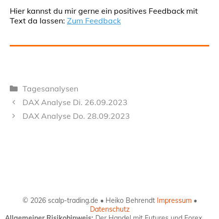
Hier kannst du mir gerne ein positives Feedback mit
Text da lassen:
Zum Feedback
Kategorien
Tagesanalysen
DAX Analyse Di. 26.09.2023
DAX Analyse Do. 28.09.2023
© 2026 scalp-trading.de • Heiko Behrendt
Impressum
•
Datenschutz
Allgemeiner Risikohinweis:
Der Handel mit Futures und Forex