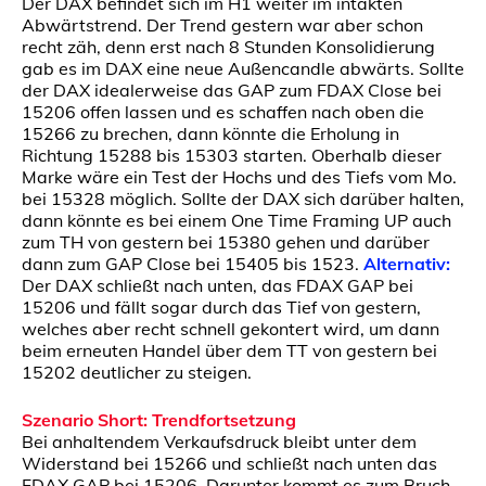
Der DAX befindet sich im H1 weiter im intakten
Abwärtstrend. Der Trend gestern war aber schon
recht zäh, denn erst nach 8 Stunden Konsolidierung
gab es im DAX eine neue Außencandle abwärts. Sollte
der DAX idealerweise das GAP zum FDAX Close bei
15206 offen lassen und es schaffen nach oben die
15266 zu brechen, dann könnte die Erholung in
Richtung 15288 bis 15303 starten. Oberhalb dieser
Marke wäre ein Test der Hochs und des Tiefs vom Mo.
bei 15328 möglich. Sollte der DAX sich darüber halten,
dann könnte es bei einem One Time Framing UP auch
zum TH von gestern bei 15380 gehen und darüber
dann zum GAP Close bei 15405 bis 1523.
Alternativ:
Der DAX schließt nach unten, das FDAX GAP bei
15206 und fällt sogar durch das Tief von gestern,
welches aber recht schnell gekontert wird, um dann
beim erneuten Handel über dem TT von gestern bei
15202 deutlicher zu steigen.
Szenario Short: Trendfortsetzung
Bei anhaltendem Verkaufsdruck bleibt unter dem
Widerstand bei 15266 und schließt nach unten das
FDAX GAP bei 15206. Darunter kommt es zum Bruch