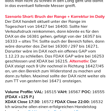
dass man nicht zu schnell in den Long geht und damit
in das eventuell fallende Messer greift.
Szenario Short: Bruch der Range + Korrektur im Daily
Der DAX handelt aktuell unter der Range im
Tageschart von 16427 bei 16400. Sollte hier
Verkaufsdruck reinkommen, dann könnte es für den
DAX an die 16381 gehen, gefolgt von der 16357 bis
16333 = altes TH. Sollte auch der Bereich fallen, dann
wäre darunter das Ziel bei 16300 / 297 bis 16271.
Darunter wäre im DAX noch ein offenes GAP vom
1.12.23 zu schließen. Das FDAX GAP wäre bei 16253
geschlossen und XDAX bei 16215.
Alternativ:
Der
DAX steigt nach 9 Uhr nochmal in Richtung 16427/45
an, um den Bereich zum Widerstand zu machen und
dann zu fallen. Maximal sollte der DAX nicht weiter als
zum TT von gestern bei 16471 ansteigen.
Volume Profile:
VAL:
16515
VAH:
16567
POC:
16555
(FDAX +125 P.)
XDAX Close 17:30
: 16572
FDAX Close 22:00:
16532
Ich wünsche allen einen erfolgreichen Handelstag