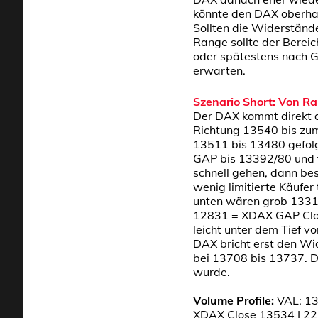
könnte den DAX oberhal
Sollten die Widerständ
Range sollte der Bereic
oder spätestens nach G
erwarten.
Szenario Short: Von Ra
Der DAX kommt direkt a
Richtung 13540 bis zum
13511 bis 13480 gefolg
GAP bis 13392/80 und f
schnell gehen, dann be
wenig limitierte Käufe
unten wären grob 1331
12831 = XDAX GAP Close
leicht unter dem Tief v
DAX bricht erst den Wi
bei 13708 bis 13737. D
wurde.
Volume Profile:
VAL: 13
XDAX Close 13534 I 22