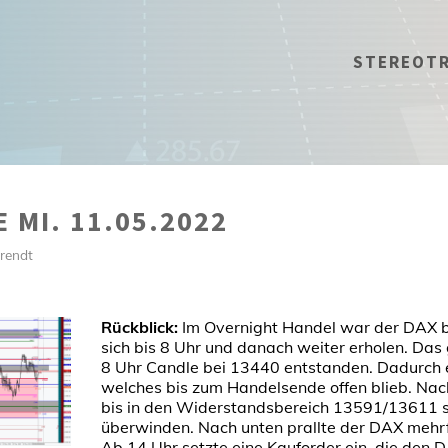
STEREOT
 MI. 11.05.2022
rendt
Rückblick:
Im Overnight Handel war der DAX b
sich bis 8 Uhr und danach weiter erholen. Das 
8 Uhr Candle bei 13440 entstanden. Dadurch 
welches bis zum Handelsende offen blieb. Na
bis in den Widerstandsbereich 13591/13611 st
überwinden. Nach unten prallte der DAX mehr
Ab 14 Uhr setzte eine Kauforder ein, die den D