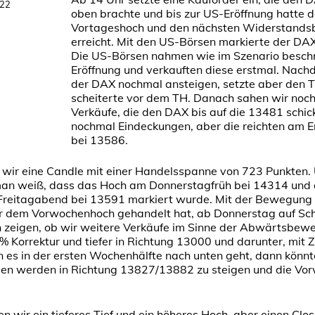
022
oben brachte und bis zur US-Eröffnung hatte 
Vortageshoch und den nächsten Widerstands
erreicht. Mit den US-Börsen markierte der DA
Die US-Börsen nahmen wie im Szenario beschr
Eröffnung und verkauften diese erstmal. Nach
der DAX nochmal ansteigen, setzte aber den Tr
scheiterte vor dem TH. Danach sahen wir noch
Verkäufe, die den DAX bis auf die 13481 schic
nochmal Eindeckungen, aber die reichten am En
bei 13586.
wir eine Candle mit einer Handelsspanne von 723 Punkten. U
n weiß, dass das Hoch am Donnerstagfrüh bei 14314 und 
Freitagabend bei 13591 markiert wurde. Mit der Bewegung
r dem Vorwochenhoch gehandelt hat, ab Donnerstag auf Sc
h zeigen, ob wir weitere Verkäufe im Sinne der Abwärtsb
 Korrektur und tiefer in Richtung 13000 und darunter, mit Zie
n es in der ersten Wochenhälfte nach unten geht, dann könn
n werden in Richtung 13827/13882 zu steigen und die Vorw
n wir ein tieferes Tief und ein höheres Hoch, aber einen Clo