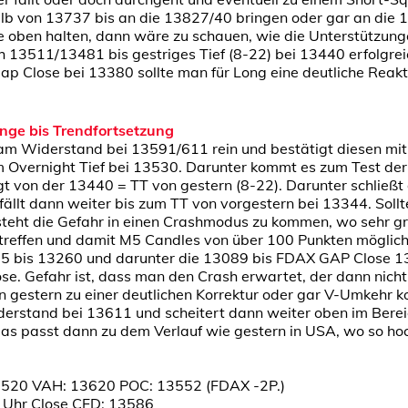
b von 13737 bis an die 13827/40 bringen oder gar an die 
e oben halten, dann wäre zu schauen, wie die Unterstützunge
h 13511/13481 bis gestriges Tief (8-22) bei 13440 erfolgre
ap Close bei 13380 sollte man für Long eine deutliche Reak
nge bis Trendfortsetzung
m Widerstand bei 13591/611 rein und bestätigt diesen mit 
 Overnight Tief bei 13530. Darunter kommt es zum Test der
t von der 13440 = TT von gestern (8-22). Darunter schließt
ällt dann weiter bis zum TT von vorgestern bei 13344. Soll
steht die Gefahr in einen Crashmodus zu kommen, wo sehr gr
r treffen und damit M5 Candles von über 100 Punkten möglich
5 bis 13260 und darunter die 13089 bis FDAX GAP Close 1
. Gefahr ist, dass man den Crash erwartet, der dann nich
on gestern zu einer deutlichen Korrektur oder gar V-Umkehr
derstand bei 13611 und scheitert dann weiter oben im Berei
as passt dann zu dem Verlauf wie gestern in USA, wo so hoc
520 VAH: 13620 POC: 13552 (FDAX -2P.)
 Uhr Close CFD: 13586