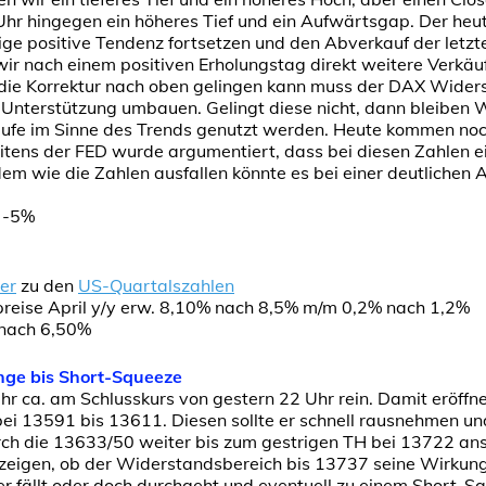
Uhr hingegen ein höheres Tief und ein Aufwärtsgap. Der heut
rige positive Tendenz fortsetzen und den Abverkauf der letzt
wir nach einem positiven Erholungstag direkt weitere Verkäu
die Korrektur nach oben gelingen kann muss der DAX Wide
 Unterstützung umbauen. Gelingt diese nicht, dann bleiben 
ufe im Sinne des Trends genutzt werden. Heute kommen noc
eitens der FED wurde argumentiert, dass bei diesen Zahlen e
em wie die Zahlen ausfallen könnte es bei einer deutlichen 
h -5%
er
zu den
US-Quartalszahlen
reise April y/y erw. 8,10% nach 8,5% m/m 0,2% nach 1,2%
 nach 6,50%
nge bis Short-Squeeze
 ca. am Schlusskurs von gestern 22 Uhr rein. Damit eröffnet
ei 13591 bis 13611. Diesen sollte er schnell rausnehmen un
h die 13633/50 weiter bis zum gestrigen TH bei 13722 ans
zeigen, ob der Widerstandsbereich bis 13737 seine Wirkung
 fällt oder doch durchgeht und eventuell zu einem Short-Sq