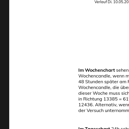
Verlauf Di. 10.05.2
Im Wochenchart
sehen 
Wochencandle, wenn ma
48 Stunden später am 
Wochencandle, die übe
dieser Woche muss sic
in Richtung 13385 = 61%
12436. Alternativ, wen
der Versuch unternomme
Im Tageschart
24h sehe