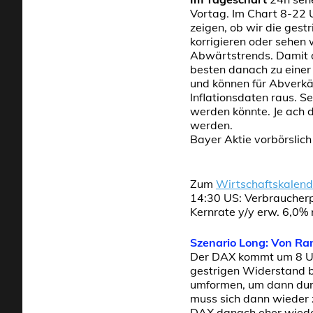
Vortag. Im Chart 8-22 
zeigen, ob wir die gest
korrigieren oder sehen 
Abwärtstrends. Damit 
besten danach zu einer
und können für Abverkä
Inflationsdaten raus. S
werden könnte. Je ach d
werden.
Bayer Aktie vorbörslic
Zum
Wirtschaftskalend
14:30 US: Verbraucherp
Kernrate y/y erw. 6,0%
Szenario Long: Von Ra
Der DAX kommt um 8 Uhr
gestrigen Widerstand b
umformen, um dann durc
muss sich dann wieder 
DAX danach eher wieder