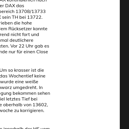
der DAX das
bereich 13708/13733
X sein TH bei 13722.
ieben die hohe
dem Rücksetzer konnte
end nicht fort und
mal deutlichere
kten. Vor 22 Uhr gab es
de nur für einen Close
m so krasser ist die
das Wochentief keine
 wurde eine weiße
hwarz umgedreht. In
ewegung bekommen sehen
l letztes Tief bei
te oberhalb von 13602,
oche zu korrigieren.
se innerhalb der HS vom