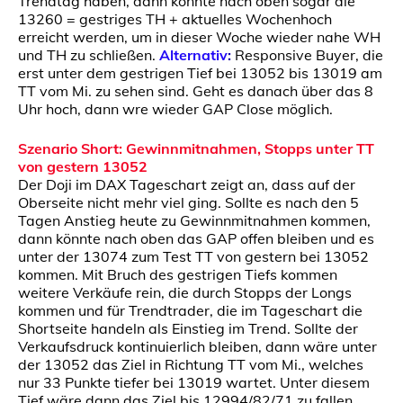
Trendtag haben, dann könnte nach oben sogar die
13260 = gestriges TH + aktuelles Wochenhoch
erreicht werden, um in dieser Woche wieder nahe WH
und TH zu schließen.
Alternativ
:
Responsive Buyer, die
erst unter dem gestrigen Tief bei 13052 bis 13019 am
TT vom Mi. zu sehen sind. Geht es danach über das 8
Uhr hoch, dann wre wieder GAP Close möglich.
Szenario Short:
Gewinnmitnahmen, Stopps unter TT
von gestern 13052
Der Doji im DAX Tageschart zeigt an, dass auf der
Oberseite nicht mehr viel ging. Sollte es nach den 5
Tagen Anstieg heute zu Gewinnmitnahmen kommen,
dann könnte nach oben das GAP offen bleiben und es
unter der 13074 zum Test TT von gestern bei 13052
kommen. Mit Bruch des gestrigen Tiefs kommen
weitere Verkäufe rein, die durch Stopps der Longs
kommen und für Trendtrader, die im Tageschart die
Shortseite handeln als Einstieg im Trend. Sollte der
Verkaufsdruck kontinuierlich bleiben, dann wäre unter
der 13052 das Ziel in Richtung TT vom Mi., welches
nur 33 Punkte tiefer bei 13019 wartet. Unter diesem
Tief wäre dann das Ziel bis 12994/82/71 zu fallen.