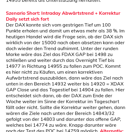
Szenario Short: Intraday Abwärtstrend + Korrektur
Daily setzt sich fort
Der DAX konnte sich vom gestrigen Tief um 100
Punkte erholen und damit um etwas mehr als 38 %. Im
heutigen Handel wird die Frage sein, ob der DAX sich
wirklich von der 15000 nach oben absetzen kann oder
doch wieder den Trend aufnimmt. Unter der runden
Marke wäre das Ziel das FDAX GAP bei 1498 zu
schließen und weiter durch das Overnight Tief bis
14977 in Richtung 14955 zu fallen zum POC. Kommt
es hier nicht zu Käufen, um einen korrektiven
Aufwärtstrend auszubilden, dann wäre das Ziel nach
unten in den Bereich 14932 weiter bis 14920 = XDAX
GAP Close und das Tagestief bei 14904 zu fallen. Hier
entscheidet sich dann, ob der DAX zum Ende der
Woche weiter im Sinne der Korrektur im Tageschart
fällt oder nicht. Sollte die Korrektur weiter gehen, dann
wären die Ziele nach unten der Bereich 14843/32
gefolgt von der 14803 und darunter das offene GAP,
welches bei 14774 zu wäre. Knapp darunter wäre
noch der Test des POC bei 14759 möglich.
Alternativ: