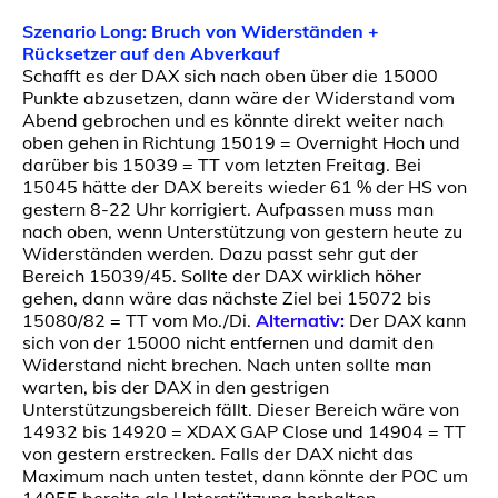
Szenario Long: Bruch von Widerständen +
Rücksetzer auf den Abverkauf
Schafft es der DAX sich nach oben über die 15000
Punkte abzusetzen, dann wäre der Widerstand vom
Abend gebrochen und es könnte direkt weiter nach
oben gehen in Richtung 15019 = Overnight Hoch und
darüber bis 15039 = TT vom letzten Freitag. Bei
15045 hätte der DAX bereits wieder 61 % der HS von
gestern 8-22 Uhr korrigiert. Aufpassen muss man
nach oben, wenn Unterstützung von gestern heute zu
Widerständen werden. Dazu passt sehr gut der
Bereich 15039/45. Sollte der DAX wirklich höher
gehen, dann wäre das nächste Ziel bei 15072 bis
15080/82 = TT vom Mo./Di.
Alternativ
:
Der DAX kann
sich von der 15000 nicht entfernen und damit den
Widerstand nicht brechen. Nach unten sollte man
warten, bis der DAX in den gestrigen
Unterstützungsbereich fällt. Dieser Bereich wäre von
14932 bis 14920 = XDAX GAP Close und 14904 = TT
von gestern erstrecken. Falls der DAX nicht das
Maximum nach unten testet, dann könnte der POC um
14955 bereits als Unterstützung herhalten.