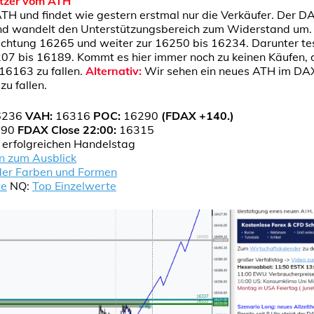
tzer vom ATH
H und findet wie gestern erstmal nur die Verkäufer. Der DA
nd wandelt den Unterstützungsbereich zum Widerstand um.
Richtung 16265 und weiter zur 16250 bis 16234. Darunter t
6207 bis 16189. Kommt es hier immer noch zu keinen Käufen, 
16163 zu fallen.
Alternativ:
Wir sehen ein neues ATH im DAX,
zu fallen.
6236
VAH:
16316
POC:
16290
(FDAX +140.)
290
FDAX Close 22:00:
16315
n erfolgreichen Handelstag
n zum Ausblick
der Farben und Formen
te
NQ:
Top Einzelwerte