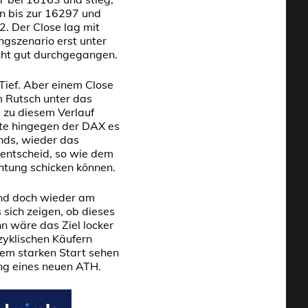
n bis zur 16297 und
2. Der Close lag mit
ngszenario erst unter
cht gut durchgegangen.
Tief. Aber einem Close
m Rutsch unter das
 zu diesem Verlauf
llte hingegen der DAX es
nds, wieder das
entscheid, so wie dem
chtung schicken können.
und doch wieder am
 sich zeigen, ob dieses
n wäre das Ziel locker
zyklischen Käufern
inem starken Start sehen
ung eines neuen ATH.