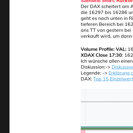
Szenario Short:
Rückse
Der DAX scheitert am AT
die 16297 bis 16286 u
geht es nach unten in 
tieferen Bereich bei 1
ans TT von gestern bei 
verkauft wird, um dann 
Volume Profile:
VAL:
1
XDAX Close 17:30
: 16
Ich wünsche allen eine
Diskussion:->
Diskussio
Legende: ->
Erklärung 
DAX:
Top 15 Einzelwer