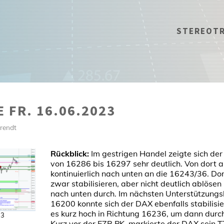
STEREOT
 FR. 16.06.2023
rendt
Rückblick:
Im gestrigen Handel zeigte sich de
von 16286 bis 16297 sehr deutlich. Von dort a
kontinuierlich nach unten an die 16243/36. Do
zwar stabilisieren, aber nicht deutlich ablösen 
nach unten durch. Im nächsten Unterstützungs
16200 konnte sich der DAX ebenfalls stabilisie
es kurz hoch in Richtung 16236, um dann durch
23
Kurz vor der EZB PK, markierte der DAX sein T