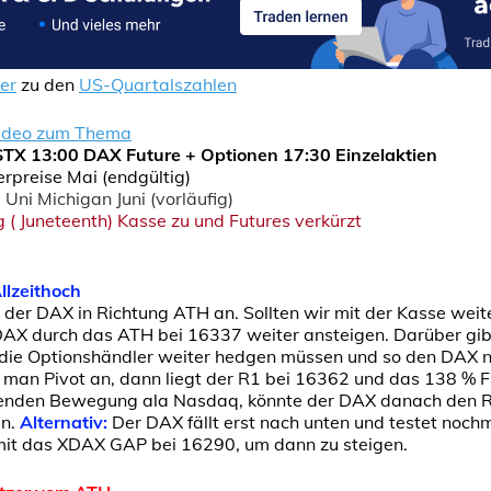
er
zu den
US-Quartalszahlen
ideo zum Thema
TX 13:00 DAX Future + Optionen 17:30 Einzelaktien
preise Mai (endgültig)
Uni Michigan Juni (vorläufig)
 ( Juneteenth) Kasse zu und Futures verkürzt
llzeithoch
gt der DAX in Richtung ATH an. Sollten wir mit der Kasse weit
 DAX durch das ATH bei 16337 weiter ansteigen. Darüber gib
 die Optionshändler weiter hedgen müssen und so den DAX 
 man Pivot an, dann liegt der R1 bei 16362 und das 138 % F
tenden Bewegung ala Nasdaq, könnte der DAX danach den 
en.
Alternativ:
Der DAX fällt erst nach unten und testet noch
mit das XDAX GAP bei 16290, um dann zu steigen.