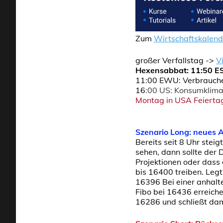
Zum
Wirtschaftskalend
großer Verfallstag ->
V
Hexensabbat: 11:50 ES
11:00 EWU: Verbraucher
16
:00 US: Konsumklima 
Montag in USA Feiertag
Szenario Long: neues A
Bereits seit 8 Uhr stei
sehen, dann sollte der
Projektionen oder dass
bis 16400 treiben. Legt
16396 Bei einer anhal
Fibo bei 16436 erreich
16286 und schließt da