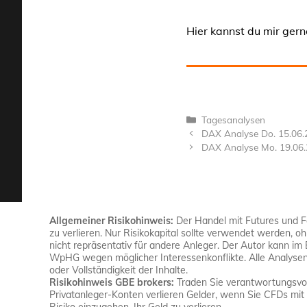
Hier kannst du mir gern
Kategorien
Tagesanalysen
DAX Analyse Do. 15.06.
DAX Analyse Mo. 19.06
Allgemeiner Risikohinweis:
Der Handel mit Futures und For
zu verlieren. Nur Risikokapital sollte verwendet werden, o
nicht repräsentativ für andere Anleger. Der Autor kann im
WpHG wegen möglicher Interessenkonflikte. Alle Analysen 
oder Vollständigkeit der Inhalte.
Risikohinweis GBE brokers:
Traden Sie verantwortungsvoll
Privatanleger-Konten verlieren Gelder, wenn Sie CFDs mit 
Risiko einzugehen, Ihr Geld zu verlieren.