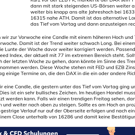
dann mit stark steigenden US-Börsen weiter a
weiter bis knapp ans alte Jahreshoch bei 1633
16315 nahe ATH. Damit ist das alternative Lo
das Tief vom Vortag und dann anzusteigen re
n wir zur Vorwoche eine Candle mit einem höheren Hoch und 
orwoche. Damit ist der Trend weiter schwach Long. Bei eine
ie Lunte der Woche davor weiter korrigiert werden. Passend
eed Index, der aktuell mit 77 im extremen Bereich steht. So
h der letzten Woche zu gehen, dann könnte im Sinne des Tre
 genommen werden. Diese Woche stehen mit FED und EZB Zins
ag einige Termine an, die den DAX in die ein oder andere Ri
r eine Candle, die gestern unter das Tief vom Vortag ging 
Dies ist ein sehr bullisches Zeichen. Im heutigen Handel muss
t werden kann. Falls wir einen trendigen Freitag sehen, dan
 und weiter nach oben zu steigen. Sollte es am Hoch an pro
 gestrige Verlauf nur auf der Oberseite erfolgen und nach e
t einem Close unterhalb von 16286 und damit keine Bestätig