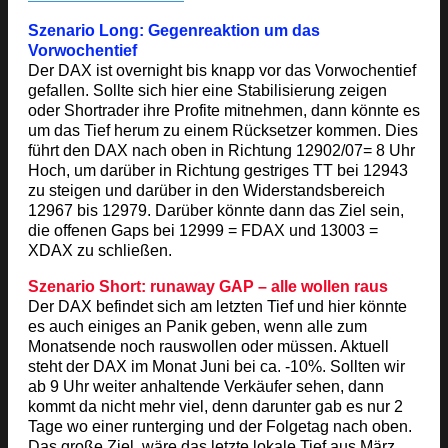
Szenario Long: Gegenreaktion um das
Vorwochentief
Der DAX ist overnight bis knapp vor das Vorwochentief
gefallen. Sollte sich hier eine Stabilisierung zeigen
oder Shortrader ihre Profite mitnehmen, dann könnte es
um das Tief herum zu einem Rücksetzer kommen. Dies
führt den DAX nach oben in Richtung 12902/07= 8 Uhr
Hoch, um darüber in Richtung gestriges TT bei 12943
zu steigen und darüber in den Widerstandsbereich
12967 bis 12979. Darüber könnte dann das Ziel sein,
die offenen Gaps bei 12999 = FDAX und 13003 =
XDAX zu schließen.
Szenario Short: runaway GAP – alle wollen raus
Der DAX befindet sich am letzten Tief und hier könnte
es auch einiges an Panik geben, wenn alle zum
Monatsende noch rauswollen oder müssen. Aktuell
steht der DAX im Monat Juni bei ca. -10%. Sollten wir
ab 9 Uhr weiter anhaltende Verkäufer sehen, dann
kommt da nicht mehr viel, denn darunter gab es nur 2
Tage wo einer runterging und der Folgetag nach oben.
Das große Ziel, wäre das letzte lokale Tief aus März