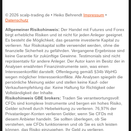
© 2026 scalp-trading.de • Heiko Behrendt
Impressum
•
Datenschutz
Allgemeiner Risikohinweis:
Der Handel mit Futures und Forex
birgt erhebliche Risiken und ist nicht für jeden Anleger geeignet.
Es besteht die Möglichkeit, das gesamte investierte Kapital zu
verlieren. Nur Risikokapital sollte verwendet werden, ohne die
finanzielle Sicherheit zu gefährden. Vergangene Ergebnisse sind
keine Garantie für zukünftige Gewinne. Testimonials sind nicht
repräsentativ für andere Anleger. Der Autor kann im Besitz der in
Analysen erwähnten Finanzinstrumente sein, was einen
Interessenkonflikt darstellt. Offenlegung gemäß §34b WpHG
wegen möglicher Interessenkonflikte. Alle Analysen spiegeln die
persönliche Meinung wider und stellen keine Kauf- oder
Verkaufsempfehlung dar. Keine Haftung für Richtigkeit oder
Vollständigkeit der Inhalte.
Risikohinweis GBE brokers:
Traden Sie verantwortungsvoll:
CFDs sind komplexe Instrumente und bergen ein hohes Risiko,
Gelder schnell durch Hebelwirkung zu verlieren. 76,97% der
Privatanleger-Konten verlieren Gelder, wenn Sie CFDs mit
diesem Anbieter handeln. Sie sollten überlegen, ob Sie
verstehen, wie CFDs funktionieren und ob Sie es sich leisten
können, das Risiko einzugehen, Ihr Geld zu verlieren.