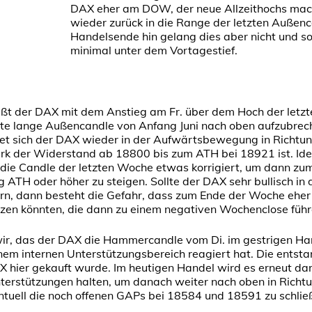
DAX eher am DOW, der neue Allzeithochs mach
wieder zurück in die Range der letzten Außen
Handelsende hin gelang dies aber nicht und s
minimal unter dem Vortagestief.
ließt der DAX mit dem Anstieg am Fr. über dem Hoch der le
tzte lange Außencandle von Anfang Juni nach oben aufzubrec
det sich der DAX wieder in der Aufwärtsbewegung in Richtung
rk der Widerstand ab 18800 bis zum ATH bei 18921 ist. Id
die Candle der letzten Woche etwas korrigiert, um dann z
g ATH oder höher zu steigen. Sollte der DAX sehr bullisch in
ern, dann besteht die Gefahr, dass zum Ende der Woche eh
en könnten, die dann zu einem negativen Wochenclose führ
wir, das der DAX die Hammercandle vom Di. im gestrigen Ha
nem internen Unterstützungsbereich reagiert hat. Die entst
X hier gekauft wurde. Im heutigen Handel wird es erneut 
nterstützungen halten, um danach weiter nach oben in Richt
tuell die noch offenen GAPs bei 18584 und 18591 zu schlie