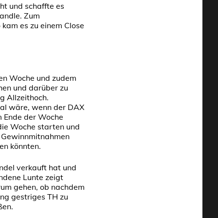
t und schaffte es
candle. Zum
o kam es zu einem Close
tzten Woche und zudem
hen und darüber zu
 Allzeithoch.
eal wäre, wenn der DAX
um Ende der Woche
 die Woche starten und
er Gewinnmitnahmen
en könnten.
ndel verkauft hat und
andene Lunte zeigt
darum gehen, ob nachdem
ung gestriges TH zu
ßen.