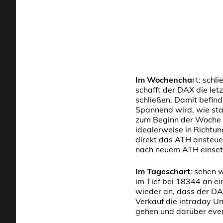
Im Wochencha
rt: sch
schafft der DAX die le
schließen. Damit befin
Spannend wird, wie sta
zum Beginn der Woche 
idealerweise in Richtun
direkt das ATH ansteu
nach neuem ATH einsetz
Im Tageschart
: sehen 
im Tief bei 18344 an ei
wieder an, dass der DA
Verkauf die intraday U
gehen und darüber even