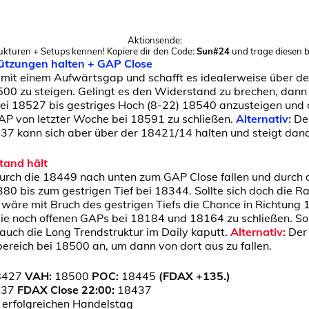
Aktionsende:
ukturen + Setups kennen! Kopiere dir den Code:
Sun#24
und trage diesen be
tützungen halten + GAP Close
 mit einem Aufwärtsgap und schafft es idealerweise über d
500 zu steigen. Gelingt es den Widerstand zu brechen, dann
ei 18527 bis gestriges Hoch (8-22) 18540 anzusteigen un
P von letzter Woche bei 18591 zu schließen.
Alternativ:
Der
37 kann sich aber über der 18421/14 halten und steigt dan
tand hält
urch die 18449 nach unten zum GAP Close fallen und durch 
380 bis zum gestrigen Tief bei 18344. Sollte sich doch die
n wäre mit Bruch des gestrigen Tiefs die Chance in Richtung
die noch offenen GAPs bei 18184 und 18164 zu schließen. Sol
uch die Long Trendstruktur im Daily kaputt.
Alternativ:
Der 
reich bei 18500 an, um dann von dort aus zu fallen.
8427
VAH:
18500
POC:
18445
(FDAX +135.)
437
FDAX Close 22:00:
18437
n erfolgreichen Handelstag