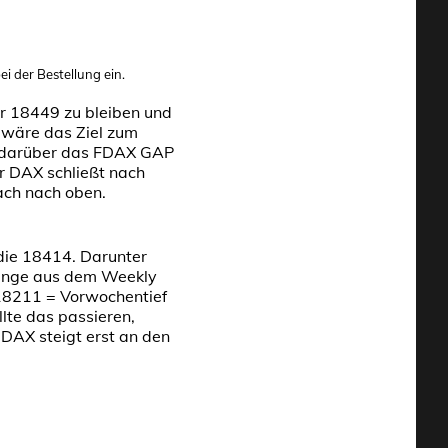
i der Bestellung ein.
er 18449 zu bleiben und
 wäre das Ziel zum
d darüber das FDAX GAP
 DAX schließt nach
ach nach oben.
die 18414. Darunter
 Range aus dem Weekly
 18211 = Vorwochentief
lte das passieren,
DAX steigt erst an den