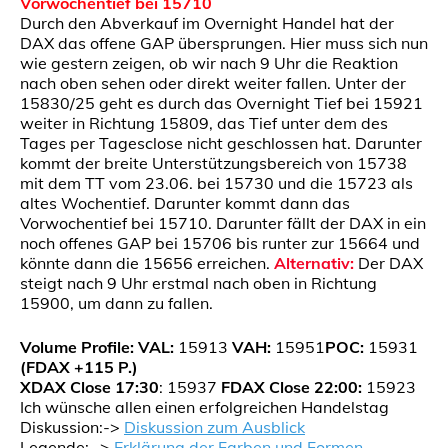
Vorwochentief bei 15710
Durch den Abverkauf im Overnight Handel hat der
DAX das offene GAP übersprungen. Hier muss sich nun
wie gestern zeigen, ob wir nach 9 Uhr die Reaktion
nach oben sehen oder direkt weiter fallen. Unter der
15830/25 geht es durch das Overnight Tief bei 15921
weiter in Richtung 15809, das Tief unter dem des
Tages per Tagesclose nicht geschlossen hat. Darunter
kommt der breite Unterstützungsbereich von 15738
mit dem TT vom 23.06. bei 15730 und die 15723 als
altes Wochentief. Darunter kommt dann das
Vorwochentief bei 15710. Darunter fällt der DAX in ein
noch offenes GAP bei 15706 bis runter zur 15664 und
könnte dann die 15656 erreichen.
Alternativ:
Der DAX
steigt nach 9 Uhr erstmal nach oben in Richtung
15900, um dann zu fallen.
Volume Profile:
VAL:
15913
VAH:
15951
POC:
15931
(FDAX +115 P.)
XDAX Close 17:30
: 15937
FDAX Close 22:00:
15923
Ich wünsche allen einen erfolgreichen Handelstag
Diskussion:->
Diskussion zum Ausblick
Legende: ->
Erklärung der Farben und Formen