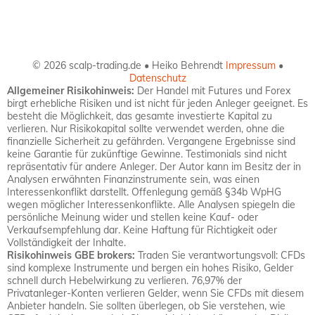
© 2026 scalp-trading.de • Heiko Behrendt
Impressum
•
Datenschutz
Allgemeiner Risikohinweis:
Der Handel mit Futures und Forex
birgt erhebliche Risiken und ist nicht für jeden Anleger geeignet. Es
besteht die Möglichkeit, das gesamte investierte Kapital zu
verlieren. Nur Risikokapital sollte verwendet werden, ohne die
finanzielle Sicherheit zu gefährden. Vergangene Ergebnisse sind
keine Garantie für zukünftige Gewinne. Testimonials sind nicht
repräsentativ für andere Anleger. Der Autor kann im Besitz der in
Analysen erwähnten Finanzinstrumente sein, was einen
Interessenkonflikt darstellt. Offenlegung gemäß §34b WpHG
wegen möglicher Interessenkonflikte. Alle Analysen spiegeln die
persönliche Meinung wider und stellen keine Kauf- oder
Verkaufsempfehlung dar. Keine Haftung für Richtigkeit oder
Vollständigkeit der Inhalte.
Risikohinweis GBE brokers:
Traden Sie verantwortungsvoll: CFDs
sind komplexe Instrumente und bergen ein hohes Risiko, Gelder
schnell durch Hebelwirkung zu verlieren. 76,97% der
Privatanleger-Konten verlieren Gelder, wenn Sie CFDs mit diesem
Anbieter handeln. Sie sollten überlegen, ob Sie verstehen, wie