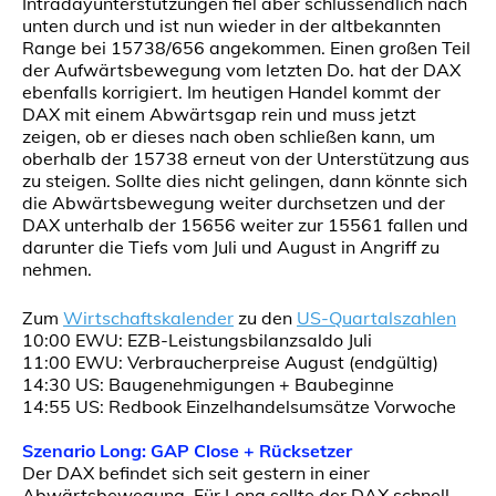
Intradayunterstützungen fiel aber schlussendlich nach
unten durch und ist nun wieder in der altbekannten
Range bei 15738/656 angekommen. Einen großen Teil
der Aufwärtsbewegung vom letzten Do. hat der DAX
ebenfalls korrigiert. Im heutigen Handel kommt der
DAX mit einem Abwärtsgap rein und muss jetzt
zeigen, ob er dieses nach oben schließen kann, um
oberhalb der 15738 erneut von der Unterstützung aus
zu steigen. Sollte dies nicht gelingen, dann könnte sich
die Abwärtsbewegung weiter durchsetzen und der
DAX unterhalb der 15656 weiter zur 15561 fallen und
darunter die Tiefs vom Juli und August in Angriff zu
nehmen.
Zum
Wirtschaftskalender
zu den
US-Quartalszahlen
10:00 EWU: EZB-Leistungsbilanzsaldo Juli
11:00 EWU: Verbraucherpreise August (endgültig)
14:30 US: Baugenehmigungen + Baubeginne
14:55 US: Redbook Einzelhandelsumsätze Vorwoche
Szenario Long: GAP Close + Rücksetzer
Der DAX befindet sich seit gestern in einer
Abwärtsbewegung. Für Long sollte der DAX schnell