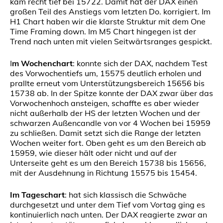
kam recht tief bei 15722. Damit hat der DAX einen
großen Teil des Anstiegs vom letzten Do. korrigiert. Im
H1 Chart haben wir die klarste Struktur mit dem One
Time Framing down. Im M5 Chart hingegen ist der
Trend nach unten mit vielen Seitwärtsranges gespickt.
I
m Wochenchart
: konnte sich der DAX, nachdem Test
des Vorwochentiefs um, 15575 deutlich erholen und
prallte erneut vom Unterstützungsbereich 15656 bis
15738 ab. In der Spitze konnte der DAX zwar über das
Vorwochenhoch ansteigen, schaffte es aber wieder
nicht außerhalb der HS der letzten Wochen und der
schwarzen Außencandle von vor 4 Wochen bei 15959
zu schließen. Damit setzt sich die Range der letzten
Wochen weiter fort. Oben geht es um den Bereich ab
15959, wie dieser hält oder nicht und auf der
Unterseite geht es um den Bereich 15738 bis 15656,
mit der Ausdehnung in Richtung 15575 bis 15454.
Im Tageschart
: hat sich klassisch die Schwäche
durchgesetzt und unter dem Tief vom Vortag ging es
kontinuierlich nach unten. Der DAX reagierte zwar an