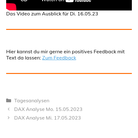
Das Video zum Ausblick für Di. 16.05.23
Hier kannst du mir gerne ein positives Feedback mit
Text da lassen:
Zum Feedback
Kategorien
Tagesanalysen
DAX Analyse Mo. 15.05.2023
DAX Analyse Mi. 17.05.2023