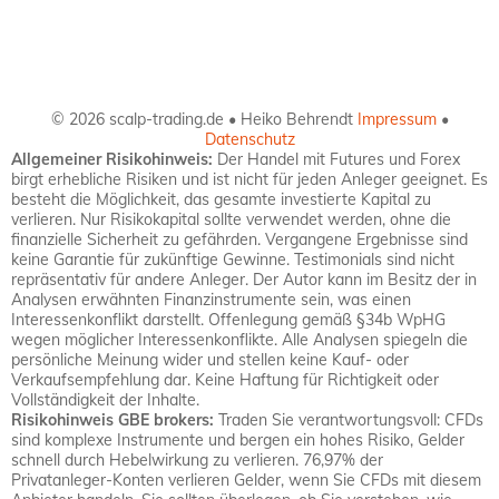
© 2026 scalp-trading.de • Heiko Behrendt
Impressum
•
Datenschutz
Allgemeiner Risikohinweis:
Der Handel mit Futures und Forex
birgt erhebliche Risiken und ist nicht für jeden Anleger geeignet. Es
besteht die Möglichkeit, das gesamte investierte Kapital zu
verlieren. Nur Risikokapital sollte verwendet werden, ohne die
finanzielle Sicherheit zu gefährden. Vergangene Ergebnisse sind
keine Garantie für zukünftige Gewinne. Testimonials sind nicht
repräsentativ für andere Anleger. Der Autor kann im Besitz der in
Analysen erwähnten Finanzinstrumente sein, was einen
Interessenkonflikt darstellt. Offenlegung gemäß §34b WpHG
wegen möglicher Interessenkonflikte. Alle Analysen spiegeln die
persönliche Meinung wider und stellen keine Kauf- oder
Verkaufsempfehlung dar. Keine Haftung für Richtigkeit oder
Vollständigkeit der Inhalte.
Risikohinweis GBE brokers:
Traden Sie verantwortungsvoll: CFDs
sind komplexe Instrumente und bergen ein hohes Risiko, Gelder
schnell durch Hebelwirkung zu verlieren. 76,97% der
Privatanleger-Konten verlieren Gelder, wenn Sie CFDs mit diesem