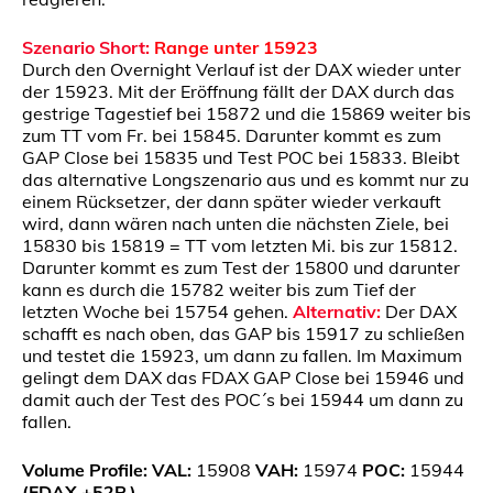
Szenario Short:
Range unter 15923
Durch den Overnight Verlauf ist der DAX wieder unter
der 15923. Mit der Eröffnung fällt der DAX durch das
gestrige Tagestief bei 15872 und die 15869 weiter bis
zum TT vom Fr. bei 15845. Darunter kommt es zum
GAP Close bei 15835 und Test POC bei 15833. Bleibt
das alternative Longszenario aus und es kommt nur zu
einem Rücksetzer, der dann später wieder verkauft
wird, dann wären nach unten die nächsten Ziele, bei
15830 bis 15819 = TT vom letzten Mi. bis zur 15812.
Darunter kommt es zum Test der 15800 und darunter
kann es durch die 15782 weiter bis zum Tief der
letzten Woche bei 15754 gehen.
Alternativ:
Der DAX
schafft es nach oben, das GAP bis 15917 zu schließen
und testet die 15923, um dann zu fallen. Im Maximum
gelingt dem DAX das FDAX GAP Close bei 15946 und
damit auch der Test des POC´s bei 15944 um dann zu
fallen.
Volume Profile:
VAL:
15908
VAH:
15974
POC:
15944
(FDAX +52P.)