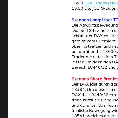
15:00
Live Trading Hei
16:00 US: JOLTS-Daten (
Szenario Long: Über T
Die Abwärtsbewegung i
Do. bei 18472 halten u
schafft der DAX es nac
gefolgt vom Overnight 
oben fortsetzen und ne
um darüber die 18600 z
Trader die unter dem T
lassen um dann den DAX
Bereich 18440/32 und d
Szenario Short: Breakt
Der DAX fällt durch das
18384. Um dieses zu err
DAX die 18440/32 errei
dann zu fallen. Genaus
und darunter das noch 
ähnliche Bewegung wie
18541, welches danach 