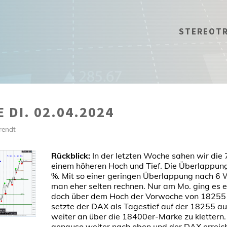
STEREOT
 DI. 02.04.2024
rendt
Rückblick:
In der letzten Woche sahen wir die 
einem höheren Hoch und Tief. Die Überlappun
%. Mit so einer geringen Überlappung nach 6 
man eher selten rechnen. Nur am Mo. ging es 
doch über dem Hoch der Vorwoche von 18255 z
setzte der DAX als Tagestief auf der 18255 auf
weiter an über die 18400er-Marke zu klettern
genauso weiter nach oben und der DAX erreic