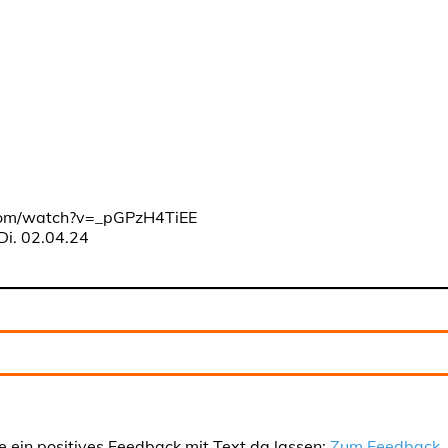
com/watch?v=_pGPzH4TiEE
Di. 02.04.24
e ein positives Feedback mit Text da lassen:
Zum Feedback