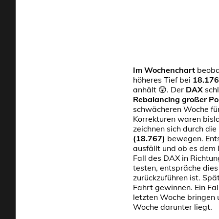
Im Wochenchart
beoba
höheres Tief bei
18.176
anhält 😲. Der
DAX
schl
Rebalancing großer Por
schwächeren Woche für 
Korrekturen waren bisl
zeichnen sich durch die
(18.767)
bewegen. Entsc
ausfällt und ob es dem
Fall des DAX in Richtu
testen, entspräche dies
zurückzuführen ist. Sp
Fahrt gewinnen. Ein Fa
letzten Woche bringen 
Woche darunter liegt.