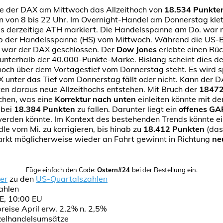
hte der DAX am Mittwoch das Allzeithoch von
18.534 Punkte
 von 8 bis 22 Uhr. Im Overnight-Handel am Donnerstag klette
as derzeitige ATH markiert. Die Handelsspanne am Do. war 
alb der Handelsspanne (HS) vom Mittwoch. Während die US
n, war der DAX geschlossen. Der
Dow Jones
erlebte einen Rü
 unterhalb der 40.000-Punkte-Marke. Bislang scheint dies de
noch über dem Vortagestief vom Donnerstag steht. Es wird 
 unter das Tief vom Donnerstag fällt oder nicht. Kann der 
ten daraus neue Allzeithochs entstehen. Mit Bruch der
1847
chen, was eine
Korrektur nach unten
einleiten könnte mit de
 bei
18.384 Punkten
zu fallen. Darunter liegt ein
offenes GA
erden könnte. Im Kontext des bestehenden Trends könnte e
le vom Mi. zu korrigieren, bis hinab zu
18.412 Punkten
(das
arkt möglicherweise wieder an Fahrt gewinnt in Richtung
ne
Füge einfach den Code:
Ostern#24
bei der Bestellung ein.
er
zu den
US-Quartalszahlen
ahlen
DE, 10:00 EU
eise April erw. 2,2% n. 2,5%
zelhandelsumsätze