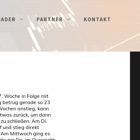
RADER
PARTNER
KONTAKT
7. Woche in Folge mit
g betrug gerade so 23
Wochen anstieg, kann
etwas zurück, um dann
u schließen. Am Di.
 und stieg direkt
. Am Mittwoch ging es
hte am Do. im Overnight