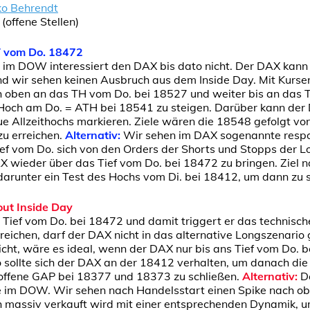
ko Behrendt
offene Stellen)
T vom Do. 18472
m DOW interessiert den DAX bis dato nicht. Der DAX kann 
nd wir sehen keinen Ausbruch aus dem Inside Day. Mit Kurs
h oben an das TH vom Do. bei 18527 und weiter bis an das 
Hoch am Do. = ATH bei 18541 zu steigen. Darüber kann der
ue Allzeithochs markieren. Ziele wären die 18548 gefolgt v
u erreichen.
Alternativ:
Wir sehen im DAX sogenannte respo
ief vom Do. sich von den Orders der Shorts und Stopps der 
 wieder über das Tief vom Do. bei 18472 zu bringen. Ziel 
arunter ein Test des Hochs vom Di. bei 18412, um dann zu s
out Inside Day
 Tief vom Do. bei 18472 und damit triggert er das technische
eichen, darf der DAX nicht in das alternative Longszenario 
cht, wäre es ideal, wenn der DAX nur bis ans Tief vom Do. 
o sollte sich der DAX an der 18412 verhalten, um danach die
offene GAP bei 18377 und 18373 zu schließen.
Alternativ:
D
 im DOW. Wir sehen nach Handelsstart einen Spike nach ob
massiv verkauft wird mit einer entsprechenden Dynamik, um