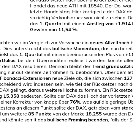
Handel das neue ATH mit 18540. Der Do. war 
letzte Handelstag. Hier korrigierte der DAX d
so richtig Verkaufsdruck war nicht zu sehen. 
das
1. Quartal
mit einem
Anstieg von +1.914
Gewinn von 11,54 %.
chten wir im Vergleich zur Vorwoche ein
neues Allzeithoch
b
. Dies unterstreicht das
bullische Momentum
, das nun bereit
ießt das
1. Quartal
mit einem beeindruckenden Plus von
+1
tfolios
, bei dem Überrenditen realisiert werden, könnte aller
den DAX resultieren. Dennoch bleibt der
Trend grundsätzli
ang nur auf kleinere Zeitrahmen zu beobachten. Über dem le
Fibonacci-Extensionen
neue Ziele ab, die sich zwischen
127
heidend wird indessen sein, wie tief der Rücksetzer nach 
 DAX gelingt, daraus
weitere Hochs
zu formen. Ein Rücksetz
ng
15.358
bedeuten. Sollte der DAX das Hoch der vorletzten
 einer Korrektur von knapp über
76%
, was auf die geringe 
ätestens an diesem Punkt sollte der DAX, getrieben vom
star
ll um weitere
85 Punkte
von der Marke
18.255
würde den DA
und könnte somit das
bullische Framing
beenden
, falls der