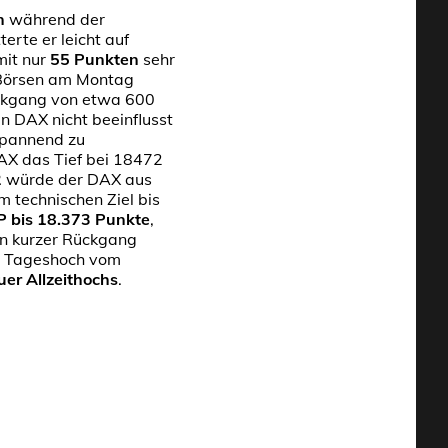
n
während der
rte er leicht auf
mit nur
55 Punkten
sehr
-Börsen am Montag
ckgang von etwa 600
n DAX nicht beeinflusst
spannend zu
DAX das Tief bei 18472
2
würde der DAX aus
m technischen Ziel bis
P bis 18.373 Punkte
,
in kurzer Rückgang
 Tageshoch vom
uer Allzeithochs
.