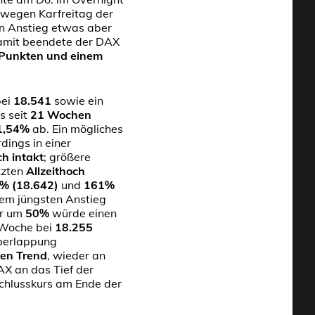
wegen Karfreitag der
en Anstieg etwas aber
Damit beendete der DAX
 Punkten und einem
ei
18.541
sowie ein
s seit
21 Wochen
1,54%
ab. Ein mögliches
dings in einer
ch intakt
; größere
tzten
Allzeithoch
% (18.642)
und
161%
dem jüngsten Anstieg
er um
50%
würde einen
 Woche bei
18.255
Überlappung
ken Trend
, wieder an
X an das Tief der
 Schlusskurs am Ende der