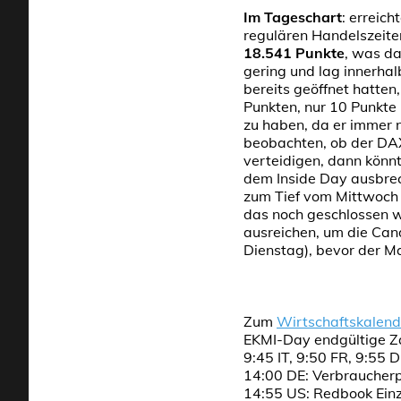
Im Tageschart
: erreic
regulären Handelszeiten
18.541 Punkte
, was d
gering und lag innerh
bereits geöffnet hatte
Punkten, nur 10 Punkte
zu haben, da er immer 
beobachten, ob der DAX
verteidigen, dann könn
dem Inside Day ausbre
zum Tief vom Mittwoch
das noch geschlossen w
ausreichen, um die Cand
Dienstag), bevor der M
Zum
Wirtschaftskalend
EKMI-Day endgültige Z
9:45 IT, 9:50 FR, 9:55 
14:00 DE: Verbraucherpr
14:55 US: Redbook Ein