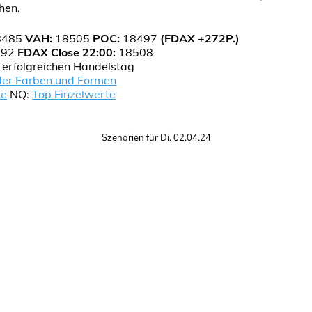
hen.
8485
VAH:
18505
POC:
18497
(FDAX +272P.)
492
FDAX Close 22:00:
18508
n erfolgreichen Handelstag
der Farben und Formen
te
NQ:
Top Einzelwerte
Szenarien für Di. 02.04.24